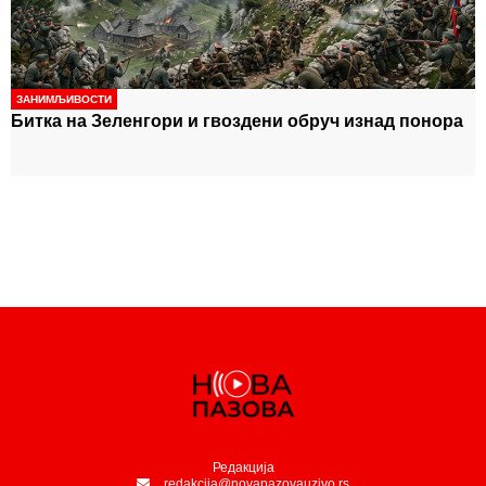
ЗАНИМЉИВОСТИ
Битка на Зеленгори и гвоздени обруч изнад понора
Редакција
redakcija@novapazovauzivo.rs