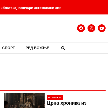
либлатској пешчари ангажовани сви
-
оде у Старој Пазови
Вучић
-
-
и
Ботанички Холивуд
СПОРТ
РЕД ВОЖЊЕ
ИСТОРИЈА
Црна хроника из