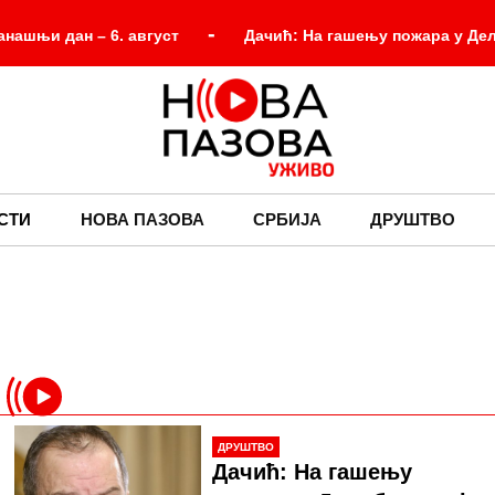
-
анашњи дан – 6. август
Дачић: На гашењу пожара у Де
-
-
Црна хроника из деветог века
Смањен притисак в
ипадника МУП-а који су учествовали у гашењу пожара у Шпаниј
СТИ
НОВА ПАЗОВА
СРБИЈА
ДРУШТВО
ДРУШТВО
Дачић: На гашењу