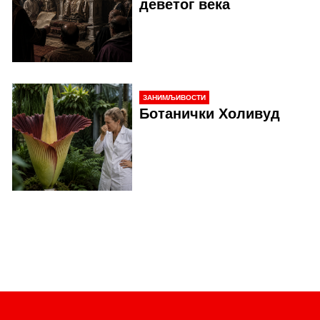
деветог века
ЗАНИМЉИВОСТИ
Ботанички Холивуд