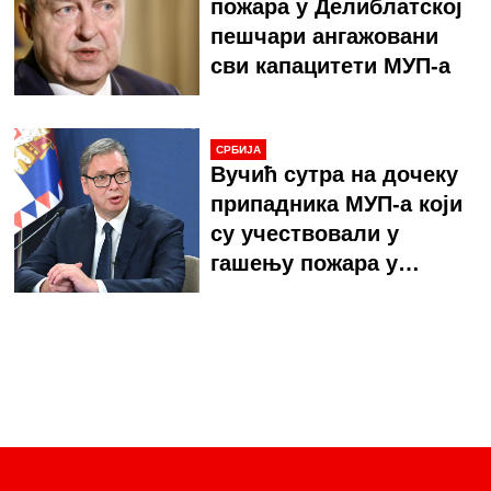
пожара у Делиблатској
пешчари ангажовани
сви капацитети МУП-а
СРБИЈА
Вучић сутра на дочеку
припадника МУП-а који
су учествовали у
гашењу пожара у
Шпанији