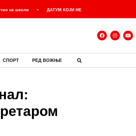
-
утио ка школи
ДАТУМ КОЈИ НЕ
-
КРЕМ
ЗЕЛЕНСКИ ДОЛАЗИ ПРВИ
-
украјинског председника
-
 се на данашњи дан – 7. август
СПОРТ
РЕД ВОЖЊЕ
нал:
кретаром