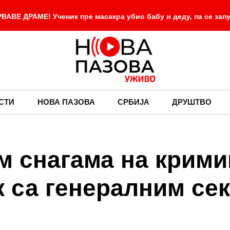
ВЕ ДРАМЕ! Ученик пре масакра убио бабу и деду, па се зап
-
 крваву Петровачку и Приједорску цесту
ЗАБАЈОНЕ 
седник Вучић открио о чему ће бити разговора током посете 
-
ра за евро данас 117,3582, за долар 101,8204
Догодило
СТИ
НОВА ПАЗОВА
СРБИЈА
ДРУШТВО
м снагама на крими
 са генералним се