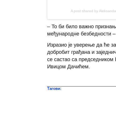
A post shared by Aleksanda
– То би било важно признањ
међународне безбедности – 
Изразио је уверење да ће з
добробит грађана и заједнич
се састао са председником
Ивицом Дачићем.
Тагови:
Александар Вучић
,
И