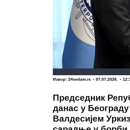
Извор: 24sedam.rs
07.07.2026.
12:
Председник Репуб
данас у Београду
Валдесијем Уркиз
сарадње у борби 