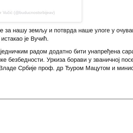
r Vučić (@buducnostsrbijeav)
е за нашу земљу и потврда наше улоге у очува
истакао је Вучић.
аједничким радом додатно бити унапређена сар
ке безбедности. Уркиза борави у званичној пос
 Владе Србије проф. др Ђуром Мацутом и мини
нтерпол