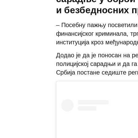
и безбедносних п
– Посебну пажњу посветили
финансијског криминала, тр
институција кроз међународ
Додао је да је поносан на р
полицијској сарадњи и да га
Србија постане седиште ре