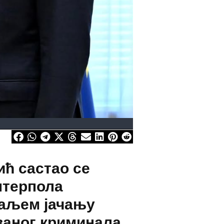
ћ састао се
нтерпола
даљем јачању
ваног криминала