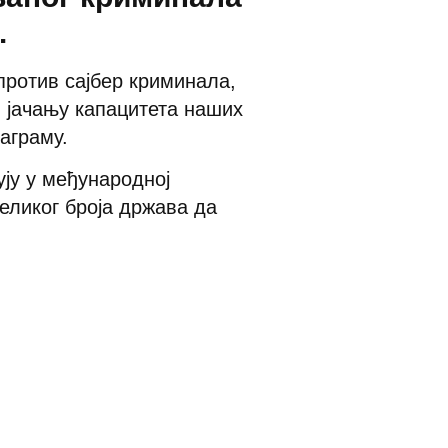
.
ротив сајбер криминала,
и јачању капацитета наших
аграму.
ују у међународној
великог броја држава да