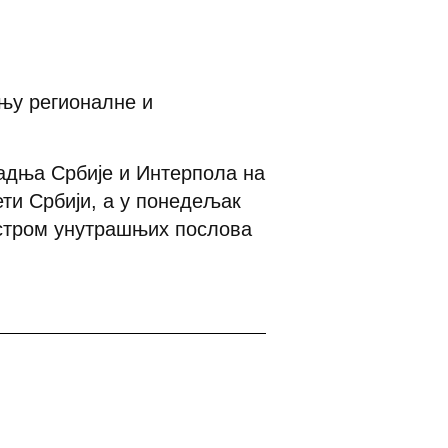
њу регионалне и
адња Србије и Интерпола на
ети Србији, а у понедељак
стром унутрашњих послова