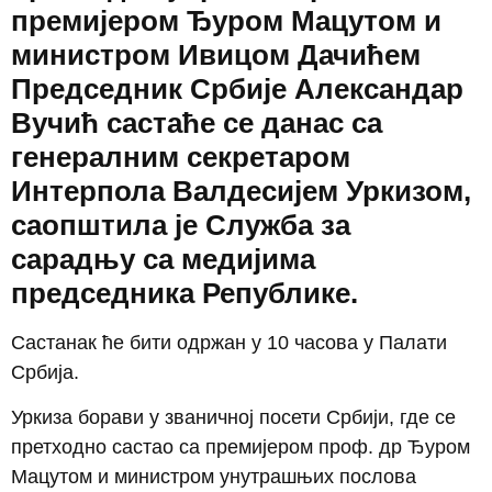
премијером Ђуром Мацутом и
министром Ивицом Дачићем
Председник Србије Александар
Вучић састаће се данас са
генералним секретаром
Интерпола Валдесијем Уркизом,
саопштила је Служба за
сарадњу са медијима
председника Републике.
Састанак ће бити одржан у 10 часова у Палати
Србија.
Уркиза борави у званичној посети Србији, где се
претходно састао са премијером проф. др Ђуром
Мацутом и министром унутрашњих послова