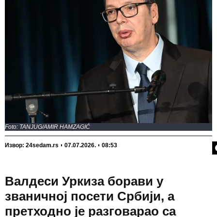
-
-
створи
Прва оцена коју добијемо у животу
Foto: TANJUG/AMIR HAMZAGIĆ
П
Извор: 24sedam.rs
07.07.2026.
08:53
Валдеси Уркиза борави у
званичној посети Србији, а
претходно је разговарао са