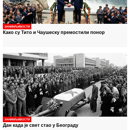
овереном картицом имају право на лечење, без
-
обзира на рок важења
ЗАНИМЉИВОСТИ
Како су Тито и Чаушеску премостили понор
ЗАНИМЉИВОСТИ
Дан када је свет стао у Београду