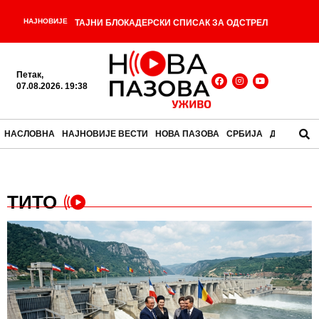
НАЈНОВИЈЕ
ТАЈНИ БЛОКАДЕРСКИ СПИСАК ЗА ОДСТРЕЛ
ОГОЛИО ОПШТИ РАТ МЕЂУ БЛОКАДЕРИМА! 99
Петак,
имена спремно за „ветирање“: Ђокић, Ломпар,
07.08.2026. 19:38
-
Видић, Кокановић… СВИ ИМАЈУ ДОСИЈЕ
Србија
НАСЛОВНА
НАЈНОВИЈЕ ВЕСТИ
НОВА ПАЗОВА
СРБИЈА
ДРУШТВО
иде на Светско првенство: Велика победа
-
рукометаша у „Пиониру“
Револуција која се
ТИТО
-
плашила војске, а морала је да је створи
Прва
-
оцена коју добијемо у животу
Јелена Ђокић:
Редовна исплата алиментације из Алиментационог
-
фонда донела ми је сигурност
Осигураници са