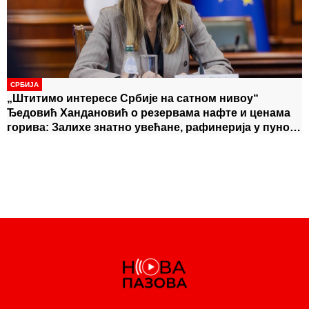
-
и цивилима нико није одговарао!
СРБИЈА
„Штитимо интересе Србије на сатном нивоу“
Ђедовић Хандановић о резервама нафте и ценама
горива: Залихе знатно увећане, рафинерија у пуном
капацитету допринела