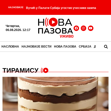
НАЈНОВИЈЕ
Вучић у Палати Србија угостио учеснике кампа
-
„Србија те зове 2026“
Завера у механи и српски
Четвртак,
-
Џејмс Бонд из 1787. године
У Србији сутра топло,
06.08.2026. 12:17
-
температуре до 37 степени
Едисон против Тесле
НАСЛОВНА
НАЈНОВИЈЕ ВЕСТИ
НОВА ПАЗОВА
СРБИЈА
ДРУШТВО
-
и рат струја који је постао личан
Веселин
Чајкановић — човек који је у народним причама
ТИРАМИСУ
-
тражио остатке старих богова
ЕПАРХИЈА
БУДИМЉАНСКО-НИКШИЋКА ДУБОКО ЗАХВАЛНА
ВУЧИЋУ: Председников говор у Мркоњић Граду
-
снажно одјекнуо регионом