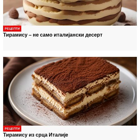
РЕЦЕПТИ
Тирамису – не само италијански десерт
РЕЦЕПТИ
Тирамису из срца Италије