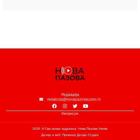
Редакција
redakcija@novapazovauzivo.rs
Импресум
2026. © Сва права задржана. Нова Пазова Уживо
Дизајн и веб: Премиер Дизајн Студио