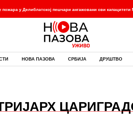
 пожара у Делиблатској пешчари ангажовани сви капацитети
-
 притисак воде у Старој Пазови
Вучић сутра на дочеку
-
-
њу пожара у Шпанији
Ботанички Холивуд
Усташ
асно ставио до знања да је Олуја злочин, а да су хрватске сн
СТИ
НОВА ПАЗОВА
СРБИЈА
ДРУШТВО
ТРИЈАРХ ЦАРИГРАД