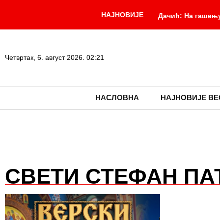
НАЈНОВИЈЕ
Дачић: На гашењу
-
века
Смањен
учествовали у гаше
Четвртак, 6. август 2026. 02:21
Председник Србије ј
НАСЛОВНА
НАЈНОВИЈЕ ВЕ
СВЕТИ СТЕФАН ПА