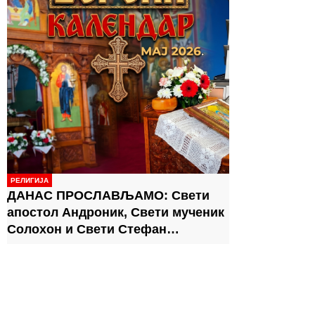
РЕЛИГИЈА
ДАНАС ПРОСЛАВЉАМО: Свети
апостол Андроник, Свети мученик
Солохон и Свети Стефан
патријарх цариградски