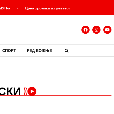
-
 МУП-а
Црна хроника из деветог
 припадника МУП-а који су
ка хистерија око Вучићевог говора!
-
аге биле агресор на Србима!
СПОРТ
РЕД ВОЖЊЕ
СКИ