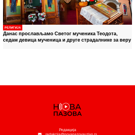
РЕЛИГИЈА
Данас прослављамо Светог мученика Теодота,
седам девица мученица и друге страдалнике за веру
Редакција
redakcija@novapazovauzivo.rs