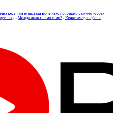
чна кеса чаја је настала јер је неко погрешно разумео узорак
-
ошутњаку
-
Можда ипак нисмо сами?
-
Краве имају најбоље