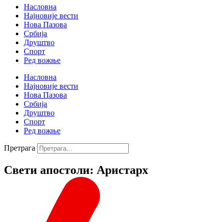
Насловна
Најновије вести
Нова Пазова
Србија
Друштво
Спорт
Ред вожње
Насловна
Најновије вести
Нова Пазова
Србија
Друштво
Спорт
Ред вожње
Претрага
Свети апостоли: Аристарх