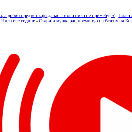
, а добио предмет који данас готово нико не примећује?
-
Пласти
г Нила ове године
-
Старији мушкарац преминуо на базену на К