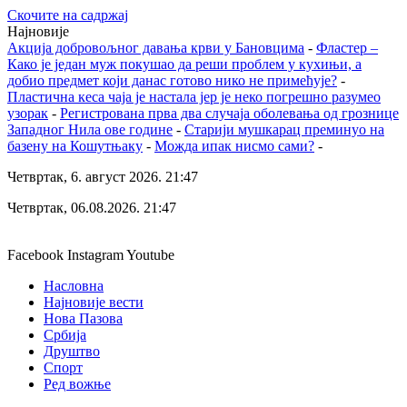
Скочите на садржај
Најновије
Акција добровољног давања крви у Бановцима
-
Фластер –
Како је један муж покушао да реши проблем у кухињи, а
добио предмет који данас готово нико не примећује?
-
Пластична кеса чаја је настала јер је неко погрешно разумео
узорак
-
Регистрована прва два случаја оболевања од грознице
Западног Нила ове године
-
Старији мушкарац преминуо на
базену на Кошутњаку
-
Можда ипак нисмо сами?
-
Четвртак, 6. август 2026. 21:47
Четвртак, 06.08.2026. 21:47
Facebook
Instagram
Youtube
Насловна
Најновије вести
Нова Пазова
Србија
Друштво
Спорт
Ред вожње