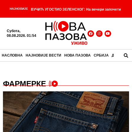
НАЈНОВИЈЕ
ВУЧИЋ УГОСТИО ЗЕЛЕНСКОГ: На вечери започети
-
разговори уочи званичних састанака
ЗЕЛЕНСКИ У
Субота,
БЕОГРАДУ: Прве речи украјинског председника по
08.08.2026. 01:54
-
слетању
ТАЈНИ БЛОКАДЕРСКИ СПИСАК ЗА
НАСЛОВНА
НАЈНОВИЈЕ ВЕСТИ
НОВА ПАЗОВА
СРБИЈА
ДРУШТВО
ОДСТРЕЛ ОГОЛИО ОПШТИ РАТ МЕЂУ
БЛОКАДЕРИМА! 99 имена спремно за „ветирање“:
ФАРМЕРКЕ
Ђокић, Ломпар, Видић, Кокановић… СВИ ИМАЈУ
-
ДОСИЈЕ
Србија иде на Светско првенство:
-
Велика победа рукометаша у „Пиониру“
Револуција која се плашила војске, а морала је да је