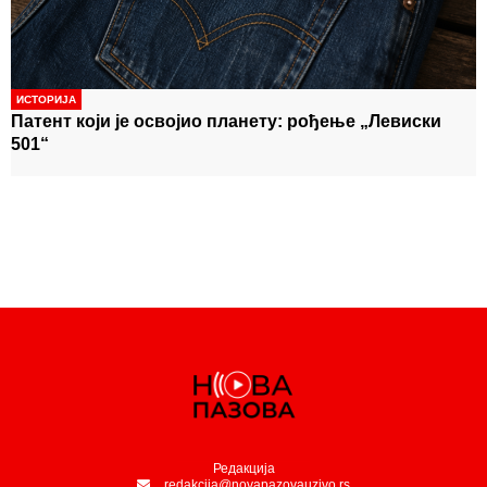
-
-
створи
Прва оцена коју добијемо у животу
ИСТОРИЈА
Патент који је освојио планету: рођење „Левиски
501“
Редакција
redakcija@novapazovauzivo.rs