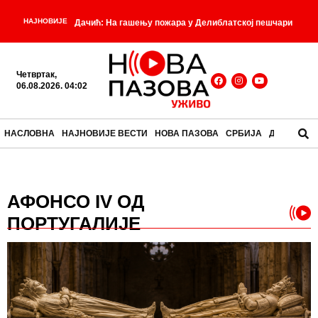
НАЈНОВИЈЕ
Дачић: На гашењу пожара у Делиблатској пешчари
-
ангажовани сви капацитети МУП-а
Црна хроника
Четвртак,
-
из деветог века
Смањен притисак воде у Старој
06.08.2026. 04:02
-
Пазови
Вучић сутра на дочеку припадника МУП-а
НАСЛОВНА
НАЈНОВИЈЕ ВЕСТИ
НОВА ПАЗОВА
СРБИЈА
ДРУШТВО
-
који су учествовали у гашењу пожара у Шпанији
-
Ботанички Холивуд
Усташка хистерија око
АФОНСО IV ОД
Вучићевог говора! Председник Србије јасно ставио
ПОРТУГАЛИЈЕ
до знања да је Олуја злочин, а да су хрватске снаге
-
биле агресор на Србима!