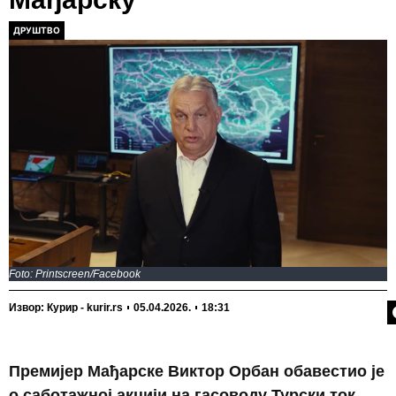
ДРУШТВО
Foto: Printscreen/Facebook
П
Извор: Курир - kurir.rs
05.04.2026.
18:31
Премијер Мађарске Виктор Орбан обавестио је
о саботажној акцији на гасоводу Турски ток,