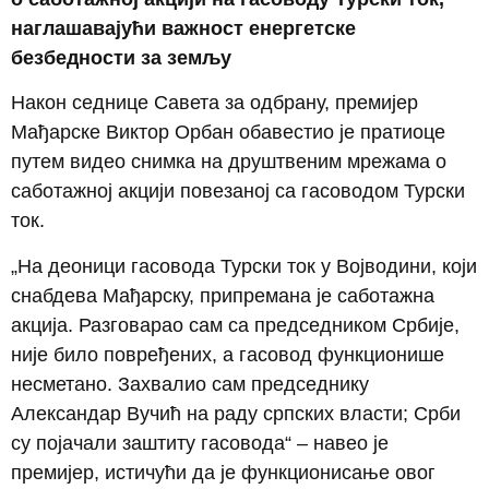
наглашавајући важност енергетске
безбедности за земљу
Након седнице Савета за одбрану, премијер
Мађарске Виктор Орбан обавестио је пратиоце
путем видео снимка на друштвеним мрежама о
саботажној акцији повезаној са гасоводом Турски
ток.
„На деоници гасовода Турски ток у Војводини, који
снабдева Мађарску, припремана је саботажна
акција. Разговарао сам са председником Србије,
није било повређених, а гасовод функционише
несметано. Захвалио сам председнику
Александар Вучић на раду српских власти; Срби
су појачали заштиту гасовода“ – навео је
премијер, истичући да је функционисање овог