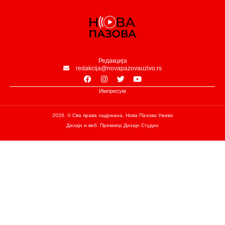
Редакција
redakcija@novapazovauzivo.rs
Импресум
2026. © Сва права задржана. Нова Пазова Уживо
Дизајн и веб: Премиер Дизајн Студио