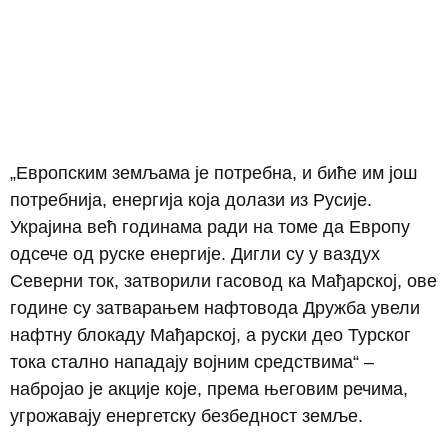
„Европским земљама је потребна, и биће им још
потребнија, енергија која долази из Русије.
Украјина већ годинама ради на томе да Европу
одсече од руске енергије. Дигли су у ваздух
Северни ток, затворили гасовод ка Мађарској, ове
године су затварањем нафтовода Дружба увели
нафтну блокаду Мађарској, а руски део Турског
тока стално нападају војним средствима“ –
набројао је акције које, према његовим речима,
угрожавају енергетску безбедност земље.