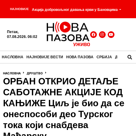
-
НАЈНОВИЈЕ
Акција добровољног давања крви у Бановцима
Фластер – Како је један муж покушао да реши
Петак,
проблем у кухињи, а добио предмет који данас
07.08.2026. 06:02
-
готово нико не примећује?
Пластична кеса чаја је
НАСЛОВНА
НАЈНОВИЈЕ ВЕСТИ
НОВА ПАЗОВА
СРБИЈА
ДРУШТВО
-
настала јер је неко погрешно разумео узорак
НАСЛОВНА
ДРУШТВО
Регистрована прва два случаја оболевања од
ОРБАН ОТКРИО ДЕТАЉЕ
-
грознице Западног Нила ове године
Старији
САБОТАЖНЕ АКЦИЈЕ КОД
-
мушкарац преминуо на базену на Кошутњаку
КАЊИЖЕ Циљ је био да се
-
онеспособи део Турског
Можда ипак нисмо сами?
тока који снабдева
Мађарску