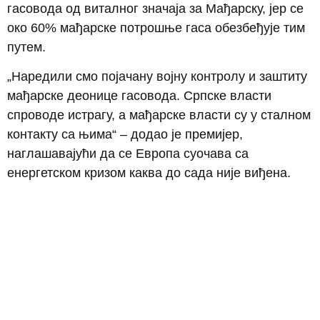
гасовода од виталног значаја за Мађарску, јер се
око 60% мађарске потрошње гаса обезбеђује тим
путем.
„Наредили смо појачану војну контролу и заштиту
мађарске деонице гасовода. Српске власти
спроводе истрагу, а мађарске власти су у сталном
контакту са њима“ – додао је премијер,
наглашавајући да се Европа суочава са
енергетском кризом каква до сада није виђена.