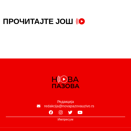
ПРОЧИТАЈТЕ ЈОШ
Редакција
redakcija@novapazovauzivo.rs
Импресум