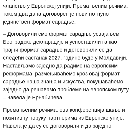
чланство у Европској унији. Према њеним речима,
током два дана договорен је нови потпуно
јединствен формат сарадње.
– Договорили смо формат сарадње усвајањем
Београдске декларације и успоставили га као
трајни формат сарадње и договорили се да
следећи састанак 2027. године буде у Молдавији.
Настављамо заједно да радимо на европским
реформама, размењиваћемо кроз овај формат
сарадње наша знања и искуства, покушаваћемо
заједно да решавамо проблеме на европском путу
– навела је Брнабићева.
Према њеним речима, ова конференција шаље и
позитивну поруку партнерима из Европске уније.
Навела је да су се договорили и да заједно