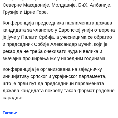
Северне Македоније, Молдавије, БиХ, Албаније,
Грузије и Црне Горе.
Конференција председника парламената држава
кандидата за чланство у Европској унији отворена
је јуче у Палати Србија, а учесницима се обратио
и председник Србије Александар Вучић, који је
рекао да не треба очекивати чуда и велика и
значајна проширења ЕУ у наредним годинама.
Конференција је организована на заједничку
иницијативу српског и украјинског парламента,
што је први пут да председници парламената
држава кандидата покрећу такав формат редовне
сарадње.
Тагови: