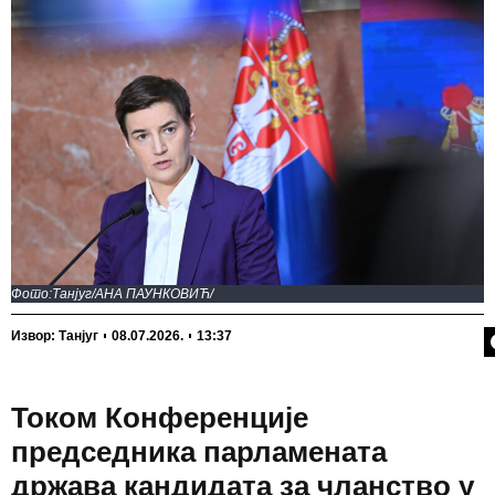
Фото:Танјуг/АНА ПАУНКОВИЋ/
П
Извор: Танјуг
08.07.2026.
13:37
Током Конференције
председника парламената
држава кандидата за чланство у