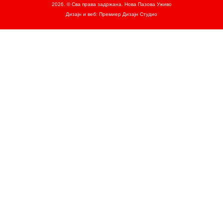
2026. © Сва права задржана. Нова Пазова Уживо
Дизајн и веб: Премиер Дизајн Студио