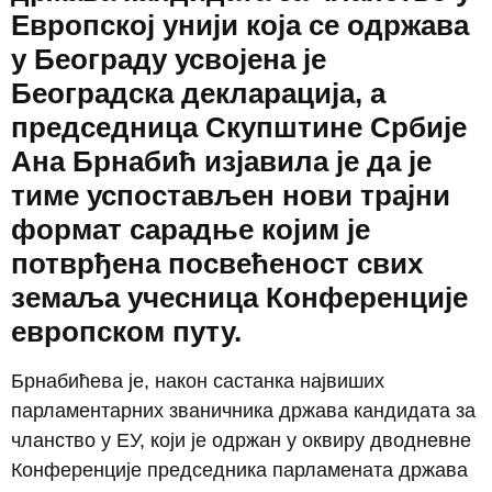
Европској унији која се одржава
у Београду усвојена је
Београдска декларација, а
председница Скупштине Србије
Ана Брнабић изјавила је да је
тиме успостављен нови трајни
формат сарадње којим је
потврђена посвећеност свих
земаља учесница Конференције
европском путу.
Брнабићева је, након састанка највиших
парламентарних званичника држава кандидата за
чланство у ЕУ, који је одржан у оквиру дводневне
Конференције председника парламената држава