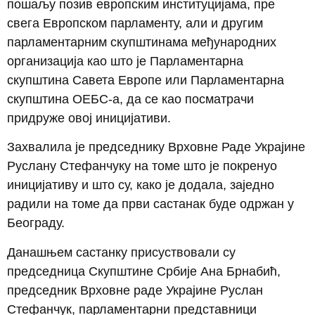
пошаљу позив европским институцијама, пре
свега Европском парламенту, али и другим
парламентарним скупштинама међународних
организација као што је Парламентарна
скупштина Савета Европе или Парламентарна
скупштина ОЕБС-а, да се као посматрачи
придруже овој иницијативи.
Захвалила је председнику Врховне Раде Украјине
Руслану Стефанчуку на томе што је покренуо
иницијативу и што су, како је додала, заједно
радили на томе да први састанак буде одржан у
Београду.
Данашњем састанку присуствовали су
председница Скупштине Србије Ана Брнабић,
председник Врховне раде Украјине Руслан
Стефанчук, парламентарни представници