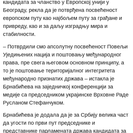
кандидата за чланство у Европској унији у
Београду, рекла да је потврђена посвећеност
европском путу као најбољем путу за грађане и
привреду, као и за даљу изградњу мира и
стабилности.
– Потврдили смо апсолутну посвећеност Повељи
Уједињених нација и поштовању међународног
права, пре свега његовом основном принципу, а
то је поштовање територијалног интегритета
међународно признатих држава – истакла је
Брнабићева на заједничкој конференцији за
медије са председником украјинске Врховне Раде
Русланом Стефанчуком.
Брнабићева је додала да је за Србију велика част
да угости по први пут председнике и
представнике парламената држава кандидата за