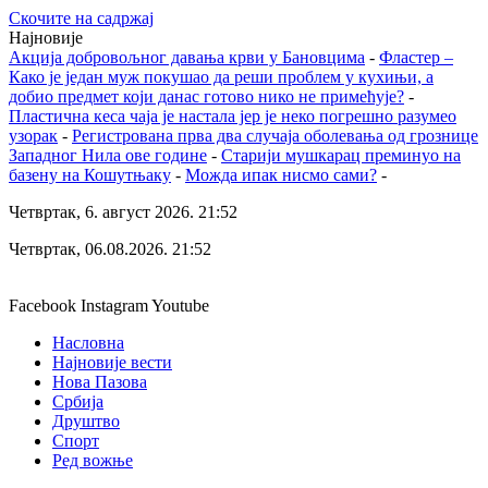
Скочите на садржај
Најновије
Акција добровољног давања крви у Бановцима
-
Фластер –
Како је један муж покушао да реши проблем у кухињи, а
добио предмет који данас готово нико не примећује?
-
Пластична кеса чаја је настала јер је неко погрешно разумео
узорак
-
Регистрована прва два случаја оболевања од грознице
Западног Нила ове године
-
Старији мушкарац преминуо на
базену на Кошутњаку
-
Можда ипак нисмо сами?
-
Четвртак, 6. август 2026. 21:52
Четвртак, 06.08.2026. 21:52
Facebook
Instagram
Youtube
Насловна
Најновије вести
Нова Пазова
Србија
Друштво
Спорт
Ред вожње