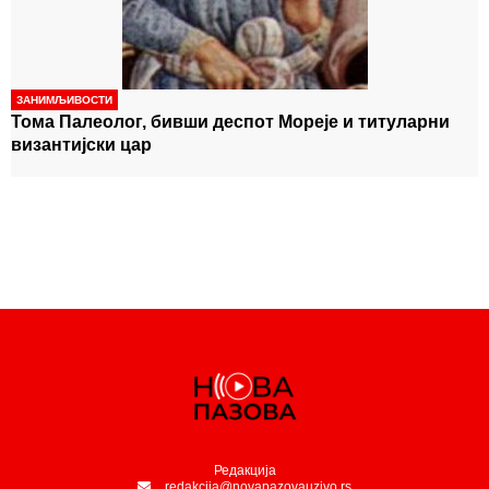
-
Видић, Кокановић… СВИ ИМАЈУ ДОСИЈЕ
Србија
иде на Светско првенство: Велика победа
-
рукометаша у „Пиониру“
ЗАНИМЉИВОСТИ
Тома Палеолог, бивши деспот Мореје и титуларни
византијски цар
Редакција
redakcija@novapazovauzivo.rs