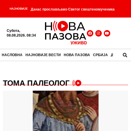
НАЈНОВИЈЕ
Данас прослављамо Светог свештеномученика
Ермолаја, Свету мученицу Параскеву, Преподобног
Субота,
-
Мојсеја Угрина и Светог Саву Трећег
Догодило се
08.08.2026. 08:34
-
на данашњи дан – 8. Август
ВУЧИЋ УГОСТИО
НАСЛОВНА
НАЈНОВИЈЕ ВЕСТИ
НОВА ПАЗОВА
СРБИЈА
ДРУШТВО
ЗЕЛЕНСКОГ: На вечери започети разговори уочи
-
званичних састанака
ЗЕЛЕНСКИ У БЕОГРАДУ:
ТОМА ПАЛЕОЛОГ
-
Прве речи украјинског председника по слетању
ТАЈНИ БЛОКАДЕРСКИ СПИСАК ЗА ОДСТРЕЛ
ОГОЛИО ОПШТИ РАТ МЕЂУ БЛОКАДЕРИМА! 99
имена спремно за „ветирање“: Ђокић, Ломпар,