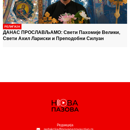
-
најчешће не види
ПЕНЗИЈЕ РАСТУ ВЕЋ ОВЕ
-
ГОДИНЕ: Повећање ће пратити раст плата!
РЕЛИГИЈА
ДАНАС ПРОСЛАВЉАМО: Свети Пахомије Велики,
Свети Ахил Лариски и Преподобни Силуан
Редакција
redakcija@novapazovauzivo.rs