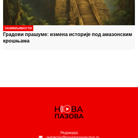
-
најчешће не види
ПЕНЗИЈЕ РАСТУ ВЕЋ ОВЕ
-
ГОДИНЕ: Повећање ће пратити раст плата!
ЗАНИМЉИВОСТИ
Градови прашуме: измена историје под амазонским
крошњама
Редакција
redakcija@novapazovauzivo.rs