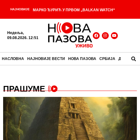
НАЈНОВИЈЕ
МАРКО ЂУРИЋ У ПРВОМ „BALKAN WATCH“
ПОДКАСТУ: О СРБИЈИ, АМЕРИЦИ, ПОЛИТИЦИ, АЛИ
Недеља,
-
И ЖИВОТУ ВАН ФУНКЦИЈЕ
Појединац понекад
09.08.2026. 12:51
може да надвлада околности које делују
НАСЛОВНА
НАЈНОВИЈЕ ВЕСТИ
НОВА ПАЗОВА
СРБИЈА
ДРУШТВО
-
непобедиво
Спајање 3 велика града: Гради се
ауто-пут „Војвођанско П“, од Београда до
ПРАШУМЕ
Зрењанина стизаћемо за 35 минута, ево детаљне
-
трасе и како напредују радови ФОТО
Постоје
-
животиње које користе своје лекове!
Међународни дан сиромашних и лице које свет