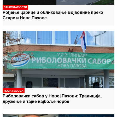
ЗАНИМЉИВОСТИ
Рођење царице и обликовање Војводине преко
Старе и Нове Пазове
НОВА ПАЗОВА
Риболовачки сабор у Новој Пазови: Традиција,
дружење и тајне најбоље чорбе