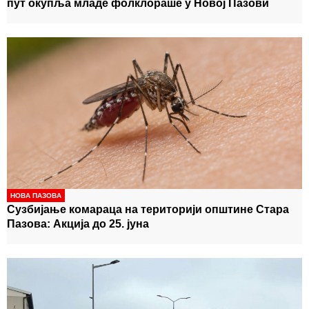
пут окупља младе фолклораше у Новој Пазови
НОВА ПАЗОВА
Сузбијање комараца на територији општине Стара
Пазова: Акција до 25. јуна