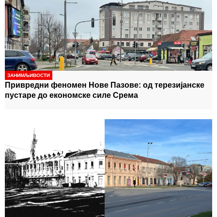
ЗАНИМЉИВОСТИ
Привредни феномен Нове Пазове: од терезијанске
пустаре до економске силе Срема