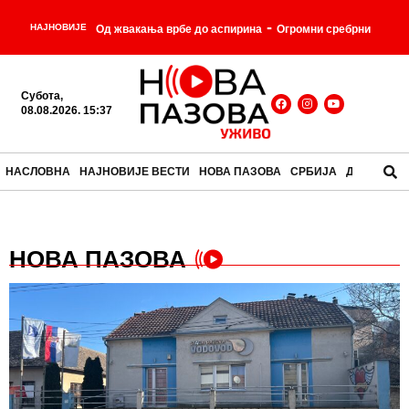
-
НАЈНОВИЈЕ
Од жвакања врбе до аспирина
Огромни сребрни
-
ваздушни брод
Мозак за доручак: јела која су
Субота,
некада била свакодневица, а данас делују
08.08.2026. 15:37
-
незамисливо
Почео састанак Вучића и Зеленског
НАСЛОВНА
НАЈНОВИЈЕ ВЕСТИ
НОВА ПАЗОВА
СРБИЈА
ДРУШТВО
-
у Палати Србија
ВУЧЕВИЋ СРУШИО ЛАЖИ О
„САРАЈЕВО САФАРИЈУ“! Вучић вам је био
НОВА ПАЗОВА
-
доступан, што га нисте привели?!
-
Трансформерси су одрасли