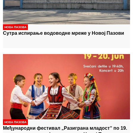
НОВА ПАЗОВА
Сутра испирање водоводне мреже у Новој Пазови
НОВА ПАЗОВА
Међународни фестивал „Разиграна младост“ по 19.