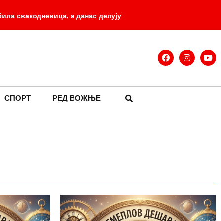
 била свакодневица, а данас делују
ВУЧЕВИЋ СРУШИО ЛАЖИ О
-
Трансформерси су одрасли
СПОРТ
РЕД ВОЖЊЕ