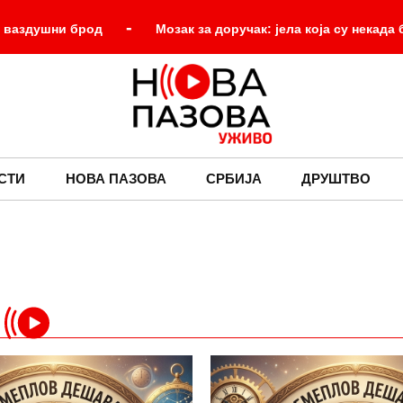
-
 ваздушни брод
Мозак за доручак: јела која су некада
-
Почео састанак Вучића и Зеленског у Палати Србија
-
“! Вучић вам је био доступан, што га нисте привели?!
-
ка
СТИ
НОВА ПАЗОВА
СРБИЈА
ДРУШТВО