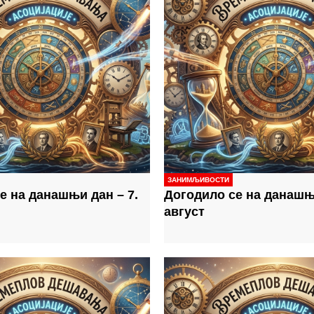
ЗАНИМЉИВОСТИ
е на данашњи дан – 7.
Догодило се на данашњи
август