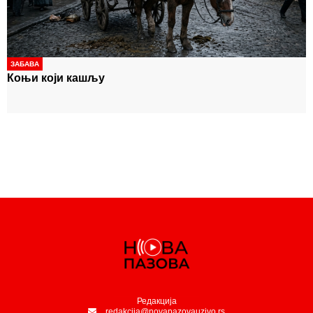
ЗАБАВА
Коњи који кашљу
Редакција
redakcija@novapazovauzivo.rs