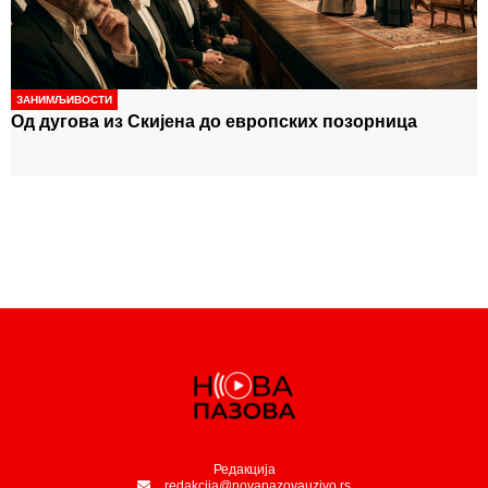
ЗАНИМЉИВОСТИ
Од дугова из Скијена до европских позорница
Редакција
redakcija@novapazovauzivo.rs