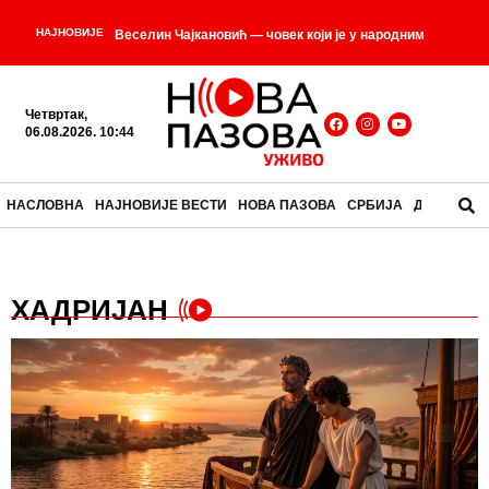
НАЈНОВИЈЕ
Веселин Чајкановић — човек који је у народним
-
причама тражио остатке старих богова
Четвртак,
ЕПАРХИЈА БУДИМЉАНСКО-НИКШИЋКА ДУБОКО
06.08.2026. 10:44
ЗАХВАЛНА ВУЧИЋУ: Председников говор у
НАСЛОВНА
НАЈНОВИЈЕ ВЕСТИ
НОВА ПАЗОВА
СРБИЈА
ДРУШТВО
-
Мркоњић Граду снажно одјекнуо регионом
-
СИЦИЛИЈАНСКА КАПОНАТА
(ФОТО) ВУЧИЋ СЕ
ХАДРИЈАН
УПРАВО ОГЛАСИО: Председник послао моћну
-
поруку свом народу
Вучић данас са учесницима
-
кампа „Србија те зове 2026“
Средњи курс динара
-
за евро данас 117,3726, за долар 101,6213