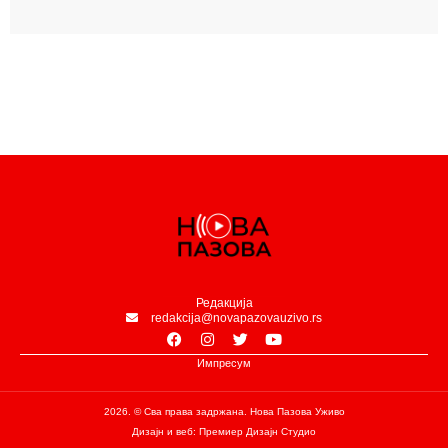
Редакција
redakcija@novapazovauzivo.rs
Импресум
2026. © Сва права задржана. Нова Пазова Уживо
Дизајн и веб: Премиер Дизајн Студио