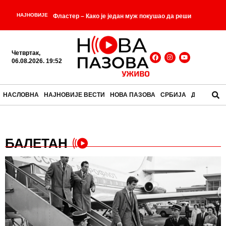
НАЈНОВИЈЕ
Фластер – Како је један муж покушао да реши
проблем у кухињи, а добио предмет који данас
Четвртак,
-
готово нико не примећује?
Пластична кеса чаја је
06.08.2026. 19:52
-
настала јер је неко погрешно разумео узорак
НАСЛОВНА
НАЈНОВИЈЕ ВЕСТИ
НОВА ПАЗОВА
СРБИЈА
ДРУШТВО
Регистрована прва два случаја оболевања од
-
грознице Западног Нила ове године
Старији
БАЛЕТАН
-
мушкарац преминуо на базену на Кошутњаку
-
Можда ипак нисмо сами?
Краве имају најбоље
-
пријатељице