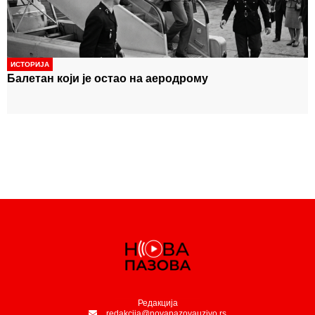
ИСТОРИЈА
Балетан који је остао на аеродрому
Редакција
redakcija@novapazovauzivo.rs