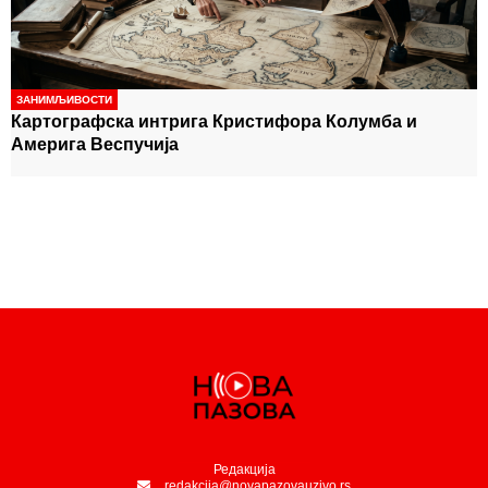
Делиблатској пешчари доста боља, очекујемо
-
мирнију ноћ
ЗАНИМЉИВОСТИ
Картографска интрига Кристифора Колумба и
Америга Веспучија
Редакција
redakcija@novapazovauzivo.rs