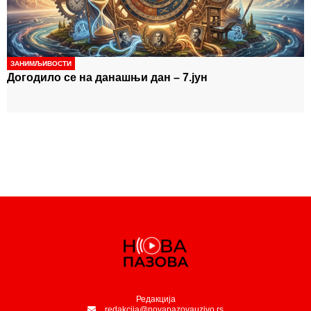
-
Охридског и друге угоднике Божије
ЗАНИМЉИВОСТИ
Догодило се на данашњи дан – 7.јун
Редакција
redakcija@novapazovauzivo.rs