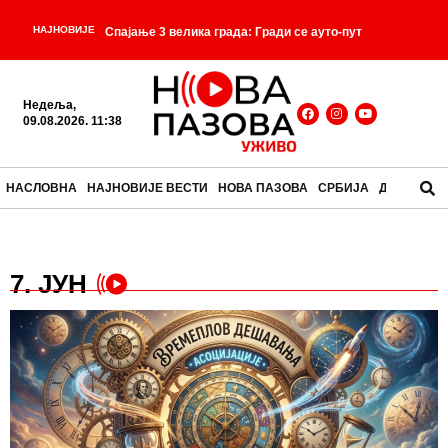
НАЈНОВИЈЕ
Спајање 3 велика града: Гради се ауто-пут
„Војвођанско П“, од Београда до Зрењанина
Недеља,
стизаћемо за 35 минута, ево детаљне трасе и како
09.08.2026. 11:38
-
напредују радови ФОТО
Постоје животиње које
НАСЛОВНА
НАЈНОВИЈЕ ВЕСТИ
НОВА ПАЗОВА
СРБИЈА
ДРУШТВО
-
користе своје лекове!
Међународни дан
-
сиромашних и лице које свет најчешће не види
7. ЈУН
ПЕНЗИЈЕ РАСТУ ВЕЋ ОВЕ ГОДИНЕ: Повећање ће
-
пратити раст плата!
ЕСКАБЕЧЕ — РИБА КОЈА СЕ
-
НЕ ЈЕДЕ ОДМАХ
Данас прослављамо Светог
великомученика Пантелејмона, Светог Климента