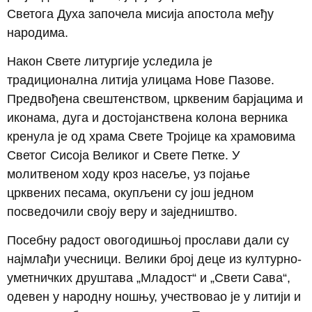
Светога Духа започела мисија апостола међу
народима.
Након Свете литургије уследила је
традиционална литија улицама Нове Пазове.
Предвођена свештенством, црквеним барјацима и
иконама, дуга и достојанствена колона верника
кренула је од храма Свете Тројице ка храмовима
Светог Сисоја Великог и Свете Петке. У
молитвеном ходу кроз насеље, уз појање
црквених песама, окупљени су још једном
посведочили своју веру и заједништво.
Посебну радост овогодишњој прослави дали су
најмлађи учесници. Велики број деце из културно-
уметничких друштава „Младост“ и „Свети Сава“,
одевен у народну ношњу, учествовао је у литији и