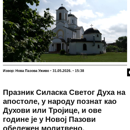
П
Извор: Нова Пазова Уживо
31.05.2026.
15:38
Празник Силаска Светог Духа на
апостоле, у народу познат као
Духови или Тројице, и ове
године је у Новој Пазови
обележен молитвено,