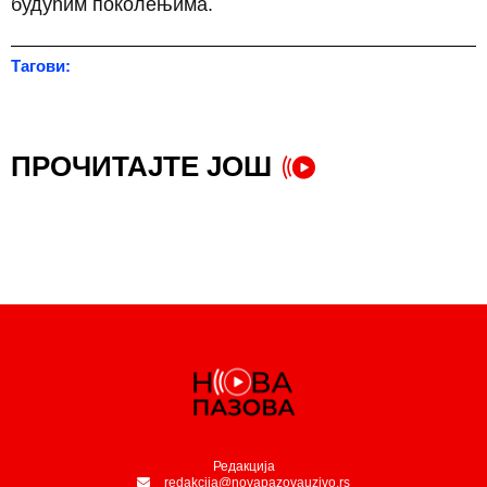
будућим поколењима.
Тагови:
ПРОЧИТАЈТЕ ЈОШ
Редакција
redakcija@novapazovauzivo.rs