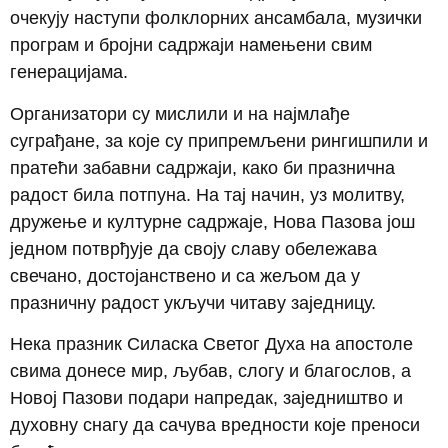
очекују наступи фолклорних ансамбала, музички
програм и бројни садржаји намењени свим
генерацијама.
Организатори су мислили и на најмлађе
суграђане, за које су припремљени рингишпили и
пратећи забавни садржаји, како би празнична
радост била потпуна. На тај начин, уз молитву,
дружење и културне садржаје, Нова Пазова још
једном потврђује да своју славу обележава
свечано, достојанствено и са жељом да у
празничну радост укључи читаву заједницу.
Нека празник Силаска Светог Духа на апостоле
свима донесе мир, љубав, слогу и благослов, а
Новој Пазови подари напредак, заједништво и
духовну снагу да сачува вредности које преноси