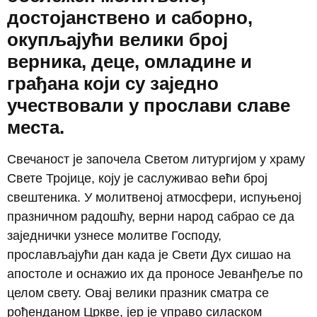
достојанствено и саборно,
окупљајући велики број
верника, деце, омладине и
грађана који су заједно
учествовали у прослави славе
места.
Свечаност је започела Светом литургијом у храму
Свете Тројице, коју је саслуживао већи број
свештеника. У молитвеној атмосфери, испуњеној
празничном радошћу, верни народ сабрао се да
заједнички узнесе молитве Господу,
прослављајући дан када је Свети Дух сишао на
апостоле и оснажио их да проносе Јеванђеље по
целом свету. Овај велики празник сматра се
рођенданом Цркве, јер је управо силаском