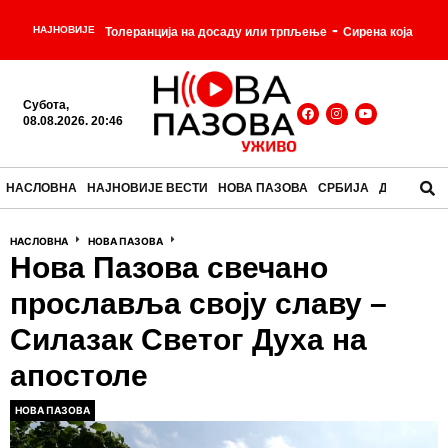
-
НАЈНОВИЈЕ
Толеранција на досаду или трпљење
Сирена која
-
је победила судбину: Естер Вилијамс
Од
Субота,
-
жвакања врбе до аспирина
Огромни сребрни
08.08.2026. 20:46
-
ваздушни брод
Мозак за доручак: јела која су
НАСЛОВНА
НАЈНОВИЈЕ ВЕСТИ
НОВА ПАЗОВА
СРБИЈА
ДРУШТВО
некада била свакодневица, а данас делују
-
НАСЛОВНА
НОВА ПАЗОВА
незамисливо
Почео састанак Вучића и Зеленског
Нова Пазова свечано
-
у Палати Србија
прославља своју славу –
Силазак Светог Духа на
апостоле
НОВА ПАЗОВА