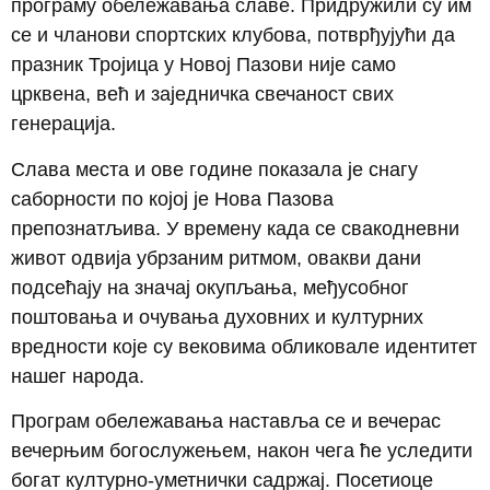
програму обележавања славе. Придружили су им
се и чланови спортских клубова, потврђујући да
празник Тројица у Новој Пазови није само
црквена, већ и заједничка свечаност свих
генерација.
Слава места и ове године показала је снагу
саборности по којој је Нова Пазова
препознатљива. У времену када се свакодневни
живот одвија убрзаним ритмом, овакви дани
подсећају на значај окупљања, међусобног
поштовања и очувања духовних и културних
вредности које су вековима обликовале идентитет
нашег народа.
Програм обележавања наставља се и вечерас
вечерњим богослужењем, након чега ће уследити
богат културно-уметнички садржај. Посетиоце