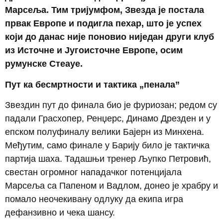
Марсеља. Тим тријумфом, Звезда је постала
првак Европе и подигла пехар, што је успех
који до данас није поновио ниједан други клуб
из Источне и Југоисточне Европе, осим
румунске Стеауе.
Пут ка бесмртности и тактика „пенала”
Звездин пут до финала био је фуриозан; редом су
падали Грасхопер, Ренџерс, Динамо Дрезден и у
епском полуфиналу велики Бајерн из Минхена.
Међутим, само финале у Барију било је тактичка
партија шаха. Тадашњи тренер Љупко Петровић,
свестан огромног нападачког потенцијала
Марсеља са Папеном и Вадлом, донео је храбру и
помало неочекивану одлуку да екипа игра
дефанзивно и чека шансу.