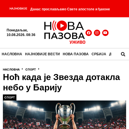
НАЈНОВИЈЕ
Данас прослављамо Свете апостоле и ђаконе
Прохора, Никанора, Тимона и Пармена, Светог
Понедељак,
мученика Јулијана, Преподобног Павла
10.08.2026. 08:36
-
Ксиропотамског и Светог мученика Евстатија
НАСЛОВНА
НАЈНОВИЈЕ ВЕСТИ
НОВА ПАЗОВА
СРБИЈА
ДРУШТВО
-
Догодило се на данашњи дан – 10. август
Вучић
-
НАСЛОВНА
СПОРТ
данас и сутра обилази југозапад Србије
ВОДЕ
Ноћ када је Звезда дотакла
ВОЈВОДИНЕ: Док други критикују, ми радимо!
небо у Барију
Проблем водостаја није локалан, он је
СПОРТ
-
РЕГИОНАЛАН!
Човек који је преживео обе
-
атомске бомбе
Пркос који успева тамо где други