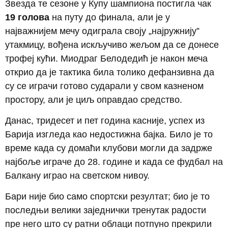
Звезда те сезоне у Купу шампиона постигла чак
19 голова
на путу до финала, али је у
најважнијем мечу одиграла своју „најружнију”
утакмицу, вођена искључиво жељом да се донесе
трофеј кући. Миодраг Белодедић је након меча
открио да је тактика била толико дефанзивна да
су се играчи готово сударали у свом казненом
простору, али је циљ оправдао средство.
Данас, тридесет и пет година касније, успех из
Барија изгледа као недостижна бајка. Било је то
време када су домаћи клубови могли да задрже
најбоље играче до 28. године и када се фудбал на
Балкану играо на светском нивоу.
Бари није био само спортски резултат; био је то
последњи велики заједнички тренутак радости
пре него што су ратни облаци потпуно прекрили