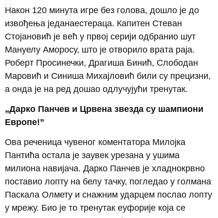
Након 120 минута игре без голова, дошло је до
извођења једанаестераца. Капитен Стеван
Стојановић је већ у првој серији одбранио шут
Мануелу Аморосу, што је отворило врата раја.
Роберт Просинечки, Драгиша Бинић, Слободан
Маровић и Синиша Михајловић били су прецизни,
а онда је на ред дошао одлучујући тренутак.
„Дарко Панчев и Црвена звезда су шампиони
Европе!”
Ова реченица чувеног коментатора Милојка
Пантића остала је заувек урезана у ушима
милиона навијача. Дарко Панчев је хладнокрвно
поставио лопту на белу тачку, погледао у голмана
Паскала Олмету и снажним ударцем послао лопту
у мрежу. Био је то тренутак еуфорије која се