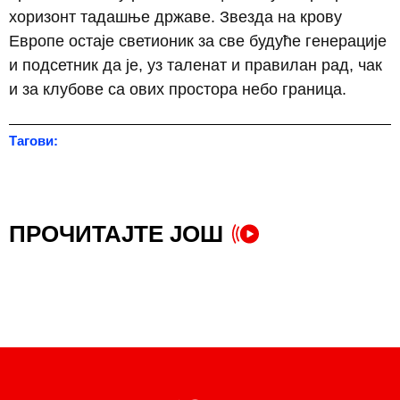
хоризонт тадашње државе. Звезда на крову
Европе остаје светионик за све будуће генерације
и подсетник да је, уз таленат и правилан рад, чак
и за клубове са ових простора небо граница.
Тагови:
Црвена звезда
ПРОЧИТАЈТЕ ЈОШ