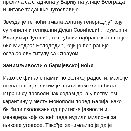
прелила са стадиона у Барију на улице Београда
и читаве тадашње Југославије.
Звезда је те ноћи имала „златну генерацију” коју
су чинили и генијални Дејан Савићевић, неуморни
Владимир Југовић, те стубови одбране као што је
био Миодраг Белодедић, који је већ раније
освајао ову титулу са Стеауом.
Занимљивости о баријевској ноћи
Иако се финале памти по великој радости, мало је
познато под коликим је притиском екипа била.
Играчи су провели чак седам дана у потпуном
карантину у месту Монополи поред Барија, како
би били изоловани од притиска јавности и
менаџера који су већ тада нудили милионе за
њихове уговоре. Такође, занимљиво је да је