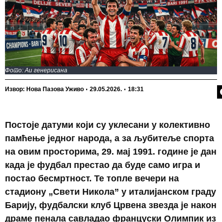
-
одустају
Фото: Аи генерисана
П
Извор: Нова Пазова Уживо
29.05.2026.
18:31
Постоје датуми који су уклесани у колективно
памћење једног народа, а за љубитеље спорта
на овим просторима, 29. мај 1991. године је дан
када је фудбал престао да буде само игра и
постао бесмртност. Те топле вечери на
стадиону „Свети Никола” у италијанском граду
Барију, фудбалски клуб Црвена звезда је након
драме пенала савладао француски Олимпик из