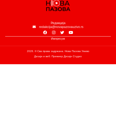
Редакција
redakcija@novapazovauzivo.rs
Импресум
2026. © Сва права задржана. Нова Пазова Уживо
Дизајн и веб: Премиер Дизајн Студио