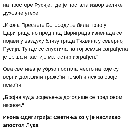
на просторе Русије, где је постала извор велике
духовне утехе:
„Икона Пресвете Богородице била прво у
Цариграду, но пред пад Цариграда изненада се
појави у ваздуху близу града Тихвина у северној
Русији. Ту где се спустила на тој земљи саграђена
је црква и касније манастир изграђен.“
Ова светиња је убрзо постала место на које су
верни долазили тражећи помоћ и лек за своје
немоћи:
„Бројна чуда исцељења догодише се пред овом
иконом.“
Икона Одигитрија: Светиња коју је насликао
апостол Лука