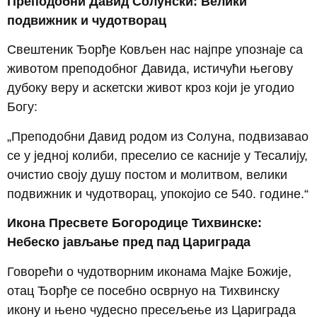
Преподобни Давид Солунски: Велики
подвижник и чудотворац
Свештеник Ђорђе Ковљен нас најпре упознаје са
животом преподобног Давида, истичући његову
дубоку веру и аскетски живот кроз који је угодио
Богу:
„Преподобни Давид родом из Солуна, подвизавао
се у једној колиби, преселио се касније у Тесалију,
очистио своју душу постом и молитвом, велики
подвижник и чудотворац, упокојио се 540. године.“
Икона Пресвете Богородице Тихвинске:
Небеско јављање пред пад Цариграда
Говорећи о чудотворним иконама Мајке Божије,
отац Ђорђе се посебно осврнуо на Тихвинску
икону и њено чудесно пресељење из Цариграда