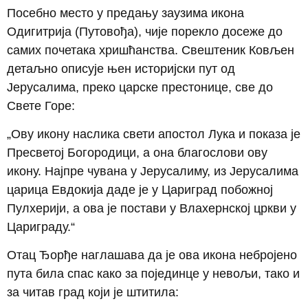
Посебно место у предању заузима икона
Одигитрија (Путовођа), чије порекло досеже до
самих почетака хришћанства. Свештеник Ковљен
детаљно описује њен историјски пут од
Јерусалима, преко царске престонице, све до
Свете Горе:
„Ову икону наслика свети апостол Лука и показа је
Пресветој Богородици, а она благослови ову
икону. Најпре чувана у Јерусалиму, из Јерусалима
царица Евдокија даде је у Цариград побожној
Пулхерији, а ова је постави у Влахернској цркви у
Цариграду.“
Отац Ђорђе наглашава да је ова икона небројено
пута била спас како за појединце у невољи, тако и
за читав град који је штитила: