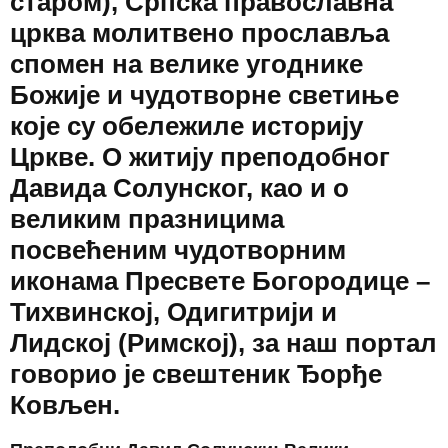
старом), Српска православна
црква молитвено прославља
спомен на велике угоднике
Божије и чудотворне светиње
које су обележиле историју
Цркве. О житију преподобног
Давида Солунског, као и о
великим празницима
посвећеним чудотворним
иконама Пресвете Богородице –
Тихвинској, Одигитрији и
Лидској (Римској), за наш портал
говорио је свештеник Ђорђе
Ковљен.