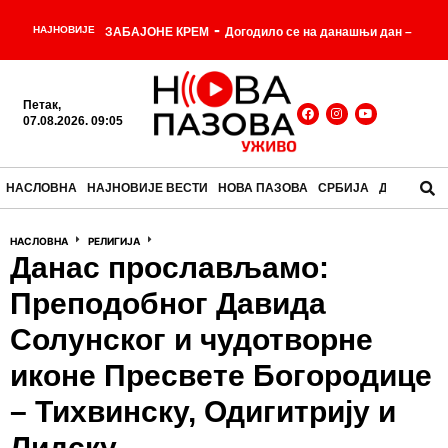
-
НАЈНОВИЈЕ
ЗАБАЈОНЕ КРЕМ
Догодило се на данашњи дан –
-
7. август
У Србији данас топло, температуре до 37
Петак,
-
степени
Акција добровољног давања крви у
07.08.2026. 09:05
-
Бановцима
Фластер – Како је један муж покушао
НАСЛОВНА
НАЈНОВИЈЕ ВЕСТИ
НОВА ПАЗОВА
СРБИЈА
ДРУШТВО
да реши проблем у кухињи, а добио предмет који
-
НАСЛОВНА
РЕЛИГИЈА
данас готово нико не примећује?
Пластична кеса
Данас прослављамо:
чаја је настала јер је неко погрешно разумео узорак
Преподобног Давида
-
Солунског и чудотворне
иконе Пресвете Богородице
– Тихвинску, Одигитрију и
Лидску