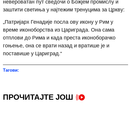
невероватан пут сведочи о Божјем промислу и
заштити светиња у најтежим тренуцима за Цркву:
„Патријарх Генадије посла ову икону у Рим у
време иконоборства из Цариграда. Она сама
отплови до Рима и када преста иконоборачко
гоњење, она се врати назад и вратише је и
поставише у Цариград.“
Тагови:
ПРОЧИТАЈТЕ ЈОШ