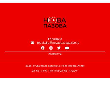
Редакција
redakcija@novapazovauzivo.rs
Импресум
2026. © Сва права задржана. Нова Пазова Уживо
Дизајн и веб: Премиер Дизајн Студио