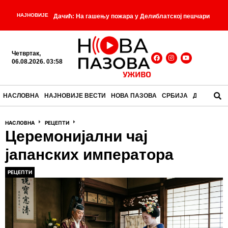
НАЈНОВИЈЕ
Дачић: На гашењу пожара у Делиблатској пешчари
-
ангажовани сви капацитети МУП-а
Црна хроника
Четвртак,
-
из деветог века
Смањен притисак воде у Старој
06.08.2026. 03:58
-
Пазови
Вучић сутра на дочеку припадника МУП-а
НАСЛОВНА
НАЈНОВИЈЕ ВЕСТИ
НОВА ПАЗОВА
СРБИЈА
ДРУШТВО
-
који су учествовали у гашењу пожара у Шпанији
-
НАСЛОВНА
РЕЦЕПТИ
Ботанички Холивуд
Усташка хистерија око
Церемонијални чај
Вучићевог говора! Председник Србије јасно ставио
јапанских императора
до знања да је Олуја злочин, а да су хрватске снаге
РЕЦЕПТИ
-
биле агресор на Србима!