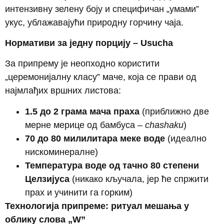
интензивну зелену боју и специфичан „умами”
укус, ублажавајући природну горчину чаја.
Нормативи за једну порцију – Usucha
За припрему је неопходно користити
„церемонијалну класу” маче, која се прави од
најмлађих вршних листова:
1.5 до 2 грама мача праха
(приближно две
мерне мерице од бамбуса –
chashaku
)
70 до 80 милилитара меке воде
(идеално
нискоминералне)
Температура воде од тачно 80 степени
Целзијуса
(никако кључала, јер ће спржити
прах и учинити га горким)
Технологија припреме: ритуал мешања у
облику слова „W”