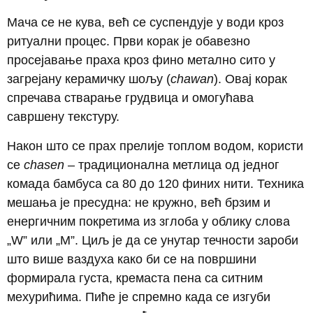
Мача се не кува, већ се суспендује у води кроз
ритуални процес. Први корак је обавезно
просејавање праха кроз фино метално сито у
загрејану керамичку шољу (
chawan
). Овај корак
спречава стварање грудвица и омогућава
савршену текстуру.
Након што се прах прелије топлом водом, користи
се
chasen
– традиционална метлица од једног
комада бамбуса са 80 до 120 финих нити. Техника
мешања је пресудна: не кружно, већ брзим и
енергичним покретима из зглоба у облику слова
„W” или „M”. Циљ је да се унутар течности зароби
што више ваздуха како би се на површини
формирала густа, кремаста пена са ситним
мехурићима. Пиће је спремно када се изгуби