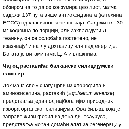
обзиром на то да се конзумира цео лист, матча
садржи 137 пута више антиоксиданата (катехина
EGCG) од класичног зеленог чаја. Садржи око 30
мг кофеина по порцији, али захваљујући Л-
теанину, он се ослобађа постепено, не
изазивајући наглу дрхтавицу или пад енергије.
Богата је витаминима Ц, А и влакнима.
Чај од раставића: балкански силицијумски
еликсир
Док мача своју снагу црпи из хлорофила и
аминокиселина, раставић (
Equisetum arvense
)
представља један од најбогатијих природних
извора органског силицијума. Ова биљка, која је
заправо живи фосил из доба диносауруса,
представља моћан домаћи алат за регенерацију