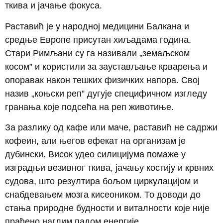
ткива и јачање фокуса.
Раставић је у народној медицини Балкана и
средње Европе присутан хиљадама година.
Стари Римљани су га називали „земаљском
косом” и користили за заустављање крварења и
опоравак након тешких физичких напора. Свој
назив „коњски реп” дугује специфичном изгледу
гранања које подсећа на реп животиње.
За разлику од кафе или маче, раставић не садржи
кофеин, али његов ефекат на организам је
дубински. Висок удео силицијума помаже у
изградњи везивног ткива, јачању костију и крвних
судова, што резултира бољом циркулацијом и
снабдевањем мозга кисеоником. То доводи до
стања природне будности и виталности које није
праћено наглим падом енергије.