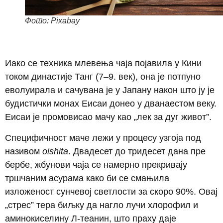
Фото: Pixabay
Иако се техника млевења чаја појавила у Кини
током династије Танг (7–9. век), она је потпуно
еволуирала и сачувана је у Јапану након што ју је
будистички монах Еисаи донео у дванаестом веку.
Еисаи је промовисао мачу као „лек за дуг живот”.
Специфичност маче лежи у процесу узгоја под
називом
oishita
. Двадесет до тридесет дана пре
бербе, жбунови чаја се намерно прекривају
тршчаним асурама како би се смањила
изложеност сунчевој светлости за скоро 90%. Овај
„стрес” тера биљку да нагло лучи хлорофил и
аминокиселину Л-теанин, што праху даје