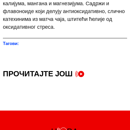
калијума, мангaна и магнезијума. Садржи и
флавоноиде који делују антиоксидативно, слично
катехинима из матча чаја, штитећи ћелије од
оксидативног стреса.
Тагови:
мача
,
чај
ПРОЧИТАЈТЕ ЈОШ