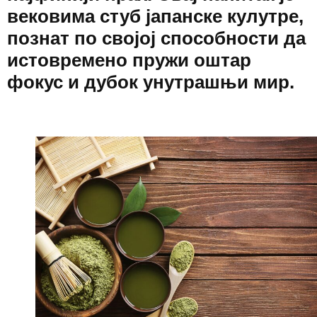
вековима стуб јапанске кулутре,
познат по својој способности да
истовремено пружи оштар
фокус и дубок унутрашњи мир.