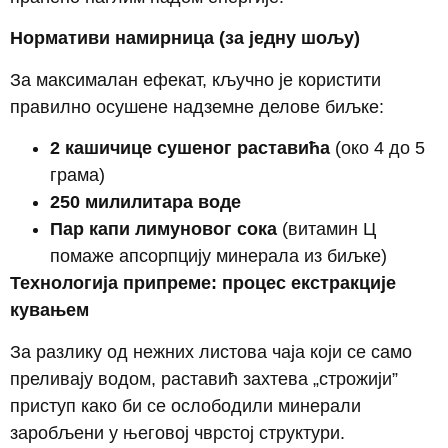
Нормативи намирница (за једну шољу)
За максималан ефекат, кључно је користити
правилно осушене надземне делове биљке:
2 кашичице сушеног раставића
(око 4 до 5
грама)
250 милилитара воде
Пар капи лимуновог сока
(витамин Ц
помаже апсорпцију минерала из биљке)
Технологија припреме: процес екстракције
кувањем
За разлику од нежних листова чаја који се само
преливају водом, раставић захтева „строжији”
приступ како би се ослободили минерали
заробљени у његовој чврстој структури.