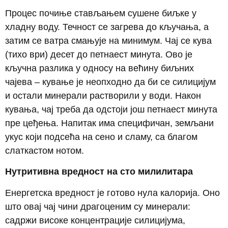
Процес почиње стављањем сушене биљке у
хладну воду. Течност се загрева до кључања, а
затим се ватра смањује на минимум. Чај се кува
(тихо ври) десет до петнаест минута. Ово је
кључна разлика у односу на већину биљних
чајева – кување је неопходно да би се силицијум
и остали минерали растворили у води. Након
кувања, чај треба да одстоји још петнаест минута
пре цеђења. Напитак има специфичан, земљани
укус који подсећа на сено и сламу, са благом
слаткастом нотом.
Нутритивна вредност на сто милилитара
Енергетска вредност је готово нула калорија. Оно
што овај чај чини драгоценим су минерали:
садржи високе концентрације силицијума,