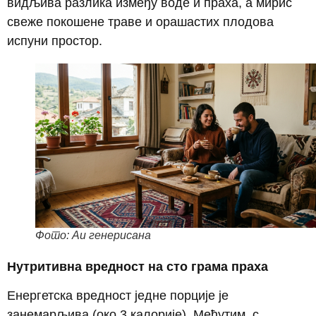
видљива разлика између воде и праха, а мирис
свеже покошене траве и орашастих плодова
испуни простор.
Фото: Аи генерисана
Нутритивна вредност на сто грама праха
Енергетска вредност једне порције је
занемарљива (око 3 калорије). Међутим, с