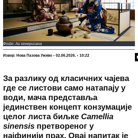
Фото: Аи генерисана
П
Извор: Нова Пазова Уживо
02.06.2026.
10:22
За разлику од класичних чајева
где се листови само натапају у
води, мача представља
јединствен концепт конзумације
целог листа биљке
Camellia
sinensis
претвореног у
најфинији прах. Овај напитак је