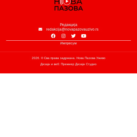
Редакција
redakcija@novapazovauzivo.rs
Импресум
2026. © Сва права задржана. Нова Пазова Уживо
Дизајн и веб: Премиер Дизајн Студио