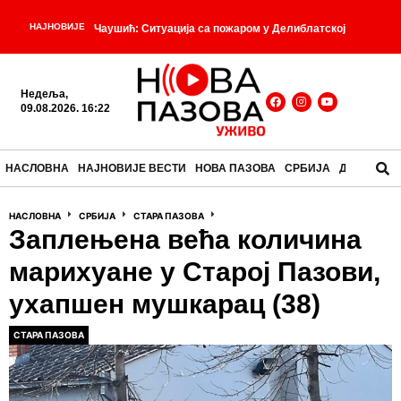
НАЈНОВИЈЕ
Чаушић: Ситуација са пожаром у Делиблатској
-
пешчари доста боља, очекујемо мирнију ноћ
Недеља,
-
Вучић сутра и у уторак обилази југозапад Србије
09.08.2026. 16:22
-
Пораз који историја памти
Младић се утопио на
НАСЛОВНА
НАЈНОВИЈЕ ВЕСТИ
НОВА ПАЗОВА
СРБИЈА
ДРУШТВО
-
црпној станици код Борче
Померање граница
-
НАСЛОВНА
СРБИЈА
СТАРА ПАЗОВА
немогућег
Уклоњена велика застава Украјине која
Заплењена већа количина
-
је била постављена у центру Приштине
марихуане у Старој Пазови,
ухапшен мушкарац (38)
СТАРА ПАЗОВА