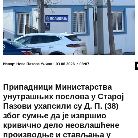
П
Извор: Нова Пазова Уживо
03.06.2026.
08:07
Припадници Министарства
унутрашњих послова у Старој
Пазови ухапсили су Д. П. (38)
због сумње да је извршио
кривично дело неовлашћене
производње и стављања у