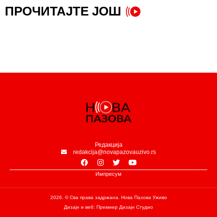
ПРОЧИТАЈТЕ ЈОШ
Редакција
redakcija@novapazovauzivo.rs
Импресум
2026. © Сва права задржана. Нова Пазова Уживо
Дизајн и веб: Премиер Дизајн Студио