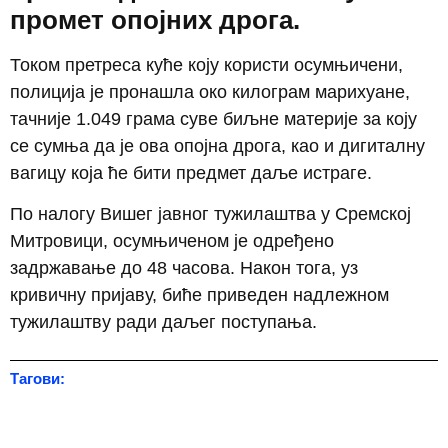
промет опојних дрога.
Током претреса куће коју користи осумњичени,
полиција је пронашла око килограм марихуане,
тачније 1.049 грама суве биљне материје за коју
се сумња да је ова опојна дрога, као и дигиталну
вагицу која ће бити предмет даље истраге.
По налогу Вишег јавног тужилаштва у Сремској
Митровици, осумњиченом је одређено
задржавање до 48 часова. Након тога, уз
кривичну пријаву, биће приведен надлежном
тужилаштву ради даљег поступања.
Тагови: