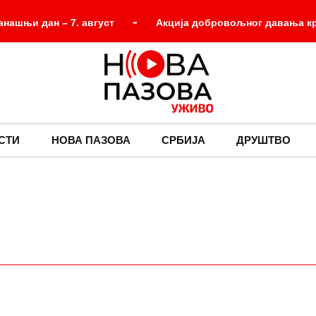
-
анашњи дан – 7. август
Акција добровољног давања к
окушао да реши проблем у кухињи, а добио предмет који данас
-
ја је настала јер је неко погрешно разумео узорак
Реги
-
ице Западног Нила ове године
Старији мушкарац прем
СТИ
НОВА ПАЗОВА
СРБИЈА
ДРУШТВО