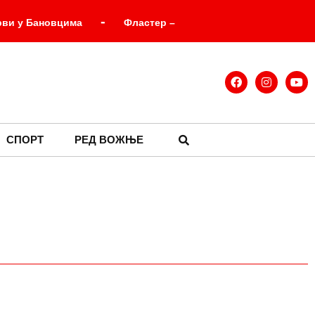
-
рви у Бановцима
Фластер –
-
 готово нико не примећује?
стрована прва два случаја
-
инуо на базену на Кошутњаку
СПОРТ
РЕД ВОЖЊЕ