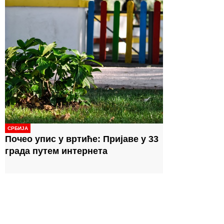
СРБИЈА
Почео упис у вртиће: Пријаве у 33
града путем интернета