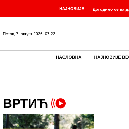
НАЈНОВИЈЕ
Догодило се на д
Како је један муж п
Пластична кеса ча
Петак, 7. август 2026. 07:22
оболевања од грозн
НАСЛОВНА
НАЈНОВИЈЕ ВЕ
ВРТИЋ