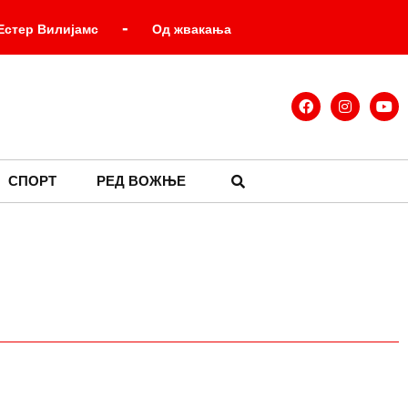
-
 Естер Вилијамс
Од жвакања
ак: јела која су некада била
-
ског у Палати Србија
СПОРТ
РЕД ВОЖЊЕ