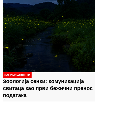
ЗАНИМЉИВОСТИ
Зоологија сенки: комуникација
свитаца као први бежични пренос
података