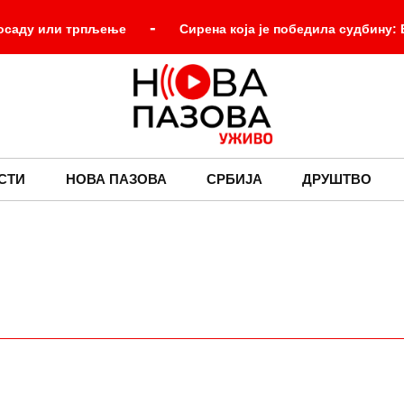
-
досаду или трпљење
Сирена која је победила судбину:
-
-
Огромни сребрни ваздушни брод
Мозак за доруч
-
нас делују незамисливо
Почео састанак Вучића и Зелен
СТИ
НОВА ПАЗОВА
СРБИЈА
ДРУШТВО