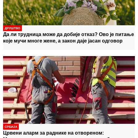
ДРУШТВО
Да ли трудница може да добије отказ? Ово је питање
које мучи многе жене, а закон даје јасан одговор
СРБИЈА
Црвени аларм за раднике на отвореном: