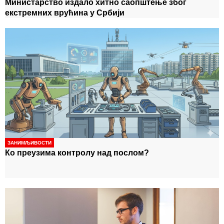
Министарство издало хитно саопштење због
екстремних врућина у Србији
ЗАНИМЉИВОСТИ
Ко преузима контролу над послом?