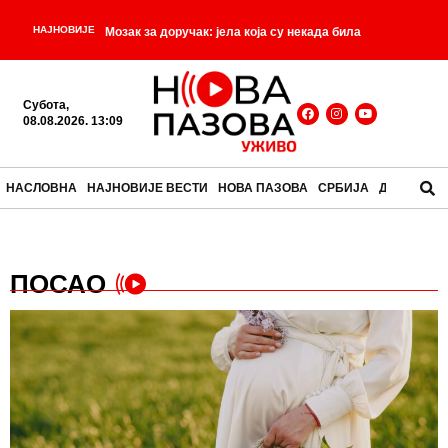
НАЈНОВИЈЕ
Мозак за доручак: јела која су некада била
-
свакодневица, а данас делују незамисливо
Субота,
Почео састанак Вучића и Зеленског у Палати
08.08.2026. 13:09
-
Србија
ВУЧЕВИЋ СРУШИО ЛАЖИ О „САРАЈЕВО
НАСЛОВНА
НАЈНОВИЈЕ ВЕСТИ
НОВА ПАЗОВА
СРБИЈА
ДРУШТВО
САФАРИЈУ“! Вучић вам је био доступан, што га
-
-
нисте привели?!
Трансформерси су одрасли
ПОСАО
-
Светски дан мачака
ШАМПИТА ИЛИ КРЕМПИТА –
-
СЛИЧНЕ А НИСУ ИСТЕ