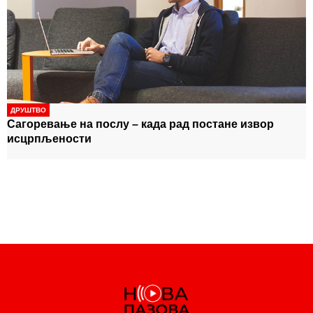
ДРУШТВО
Сагоревање на послу – када рад постане извор
исцрпљености