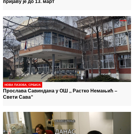
пријаву је до 13. март
НОВА ПАЗОВА
,
СРБИЈА
Прослава Савиндана у ОШ ,, Растко Немањић –
Свети Сава“