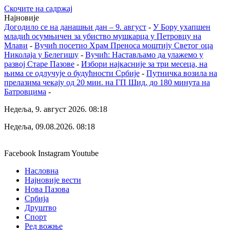
Скочите на садржај
Најновије
Догодило се на данашњи дан – 9. август
-
У Бору ухапшен
младић осумњичен за убиство мушкарца у Петровцу на
Млави
-
Вучић посетио Храм Преноса моштију Светог оца
Николаја у Белегишу
-
Вучић: Настављамо да улажемо у
развој Старе Пазове
-
Избори најкасније за три месеца, на
њима се одлучује о будућности Србије
-
Путничка возила на
прелазима чекају од 20 мин. на ГП Шид, до 180 минута на
Батровцима
-
Недеља, 9. август 2026. 08:18
Недеља, 09.08.2026. 08:18
Facebook
Instagram
Youtube
Насловна
Најновије вести
Нова Пазова
Србија
Друштво
Спорт
Ред вожње