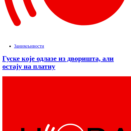
Занимљивости
Гуске које одлазе из дворишта, али
остају на платну