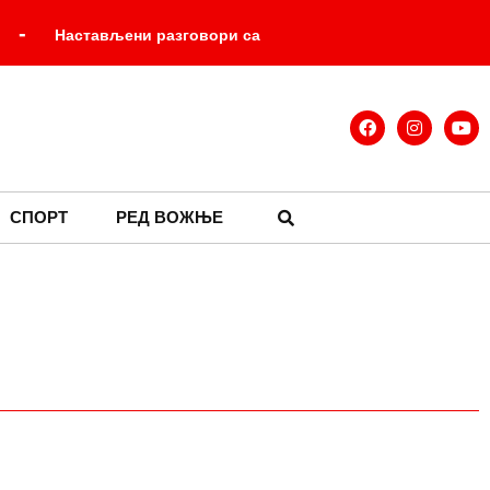
-
Настављени разговори са
је победила море него предвиђања
Завера у механи и српски Џејмс Бонд
СПОРТ
РЕД ВОЖЊЕ