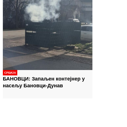
СРБИЈА
БАНОВЦИ: Запаљен контејнер у
насељу Бановци-Дунав