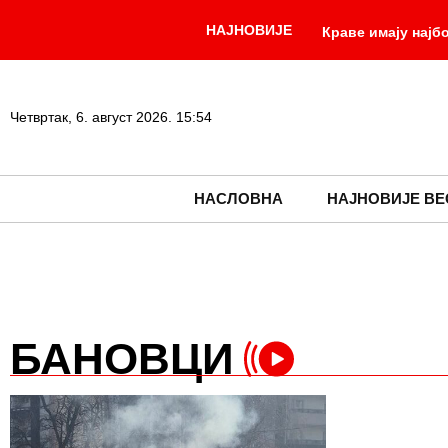
НАЈНОВИЈЕ
Краве имају нај
мештанима о актуел
-
Вучић у Палати 
Четвртак, 6. август 2026. 15:54
-
из 1787. године
НАСЛОВНА
НАЈНОВИЈЕ ВЕ
БАНОВЦИ