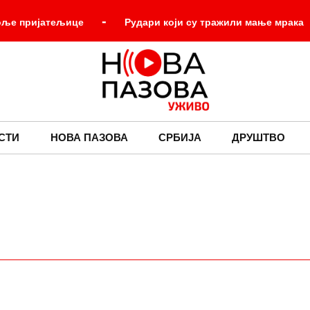
-
боље пријатељице
Рудари који су тражили мање мрака
-
ним питањима локалне заједнице (ВИДЕО)
Она која ни
-
Србија угостио учеснике кампа „Србија те зове 2026“
СТИ
НОВА ПАЗОВА
СРБИЈА
ДРУШТВО