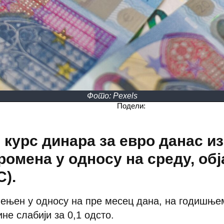
Фото: Pexels
Подели:
курс динара за евро данас из
ромена у односу на среду, об
С).
ењен у односу на пре месец дана, на годишњем 
ине слабији за 0,1 одсто.