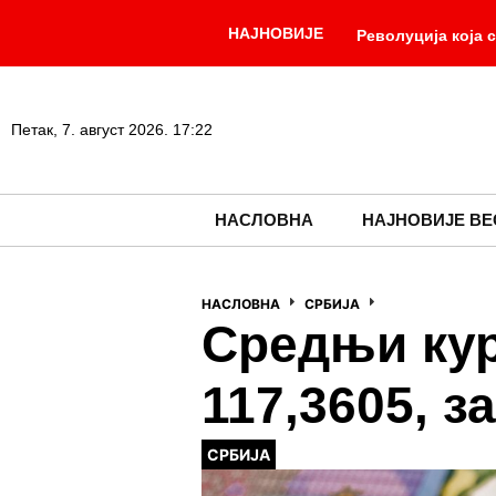
НАЈНОВИЈЕ
Револуција која с
Јелена Ђокић: Ре
са овереном картиц
Петак, 7. август 2026. 17:22
– Како је једна инт
НАСЛОВНА
НАЈНОВИЈЕ ВЕ
вечна рана српског 
НАСЛОВНА
СРБИЈА
Средњи кур
117,3605, з
СРБИЈА