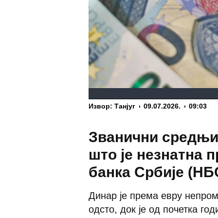
Извор: Танјуг
09.07.2026.
09:03
Званични средњи 
што је незнатна п
банка Србије (НБ
Динар је према евру непром
одсто, док је од почетка год