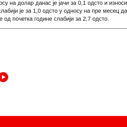
су на долар данас је јачи за 0,1 одсто и износи
лабији је за 1,0 одсто у односу на пре месец 
је од почетка године слабији за 2,7 одсто.