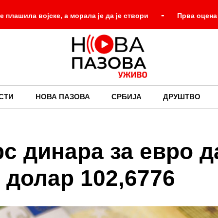
-
е плашила војске, а морала је да је створи
Прва оцена
довна исплата алиментације из Алиментационог фонда донела
-
ом имају право на лечење, без обзира на рок важења
П
-
ернет страница променила начин на који човечанство памти
СТИ
НОВА ПАЗОВА
СРБИЈА
ДРУШТВО
народа – за злочин над децом и цивилима нико није одговарао
с динара за евро д
а долар 102,6776