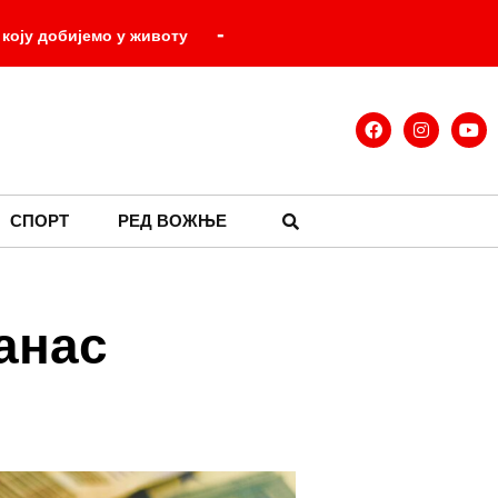
-
 коју добијемо у животу
-
 ми је сигурност
Осигураници
оследњи дани великих енциклопедија
Милићевић: Петровачка цеста је
-
СПОРТ
РЕД ВОЖЊЕ
!
анас