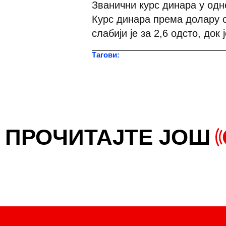
Званични курс динара у одно
Курс динара према долару с
слабији је за 2,6 одсто, док 
Тагови:
ПРОЧИТАЈТЕ ЈОШ