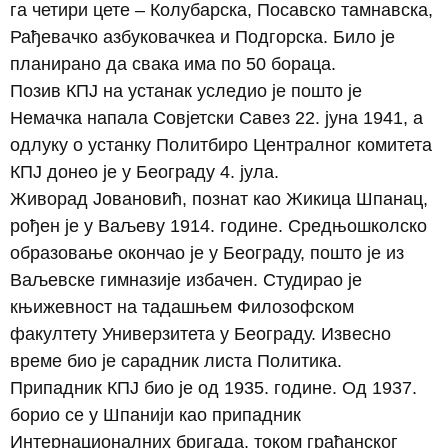
га четири цете – Колубарска, Посавско тамнавска,
Рађевачко азбуковачкеа и Подгорска. Било је
планирано да свака има по 50 бораца.
Позив КПЈ на устанак уследио је пошто је
Немачка напала Совјетски Савез 22. јуна 1941, а
одлуку о устанку Политбиро Централног комитета
КПЈ донео је у Београду 4. јула.
Живорад Јовановић, познат као Жикица Шпанац,
рођен је у Ваљеву 1914. године. Средњошколско
образовање окончао је у Београду, пошто је из
Ваљевске гимназије избачен. Студирао је
књижевност на тадашњем Филозофском
факултету Универзитета у Београду. Извесно
време био је сарадник листа Политика.
Припадник КПЈ био је од 1935. године. Од 1937.
борио се у Шпанији као припадник
Интернационалних бригада, током грађанског