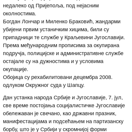
недалеко од Пријепоља, под нејасним
околностима.
Богдан Лончар и Миленко Браковић, жандарми
убијени првим устаничким хицима, били су
припадници те службе у Краљевини Југославији.
Према међународним прописима за окупирана
подручја, полицијске и административне службе
остајале су на дужностима и у условима
окупације.
Обојица су рехабилитовани децембра 2008.
одлуком Окружног суда у Шапцу.
Дан устанка народа Србије и Југославије, 7. јул,
све време постојања социјалистичке Југославије
обележаван је свечано, као државни празник,
манифестацијама и подсећањем на партизанску
борбу, што је у Србији у скромнијој форми