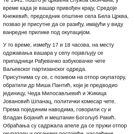
Те 1941. пошто је црквена служба окончана, у
време када је вашар привођен крају, Средоје
Кнежевић, председник општине села Бела Црква,
позвао је присутне да се разиђу, имајући у виду
ванредне прилике под окупацијом.
У то време, између 17 и 18 часова, на месту
одржавања вашара у селу појављују се
припадници Рађевачко азбуковачке чете
Ваљевског партизанског одреда.
Присутнима су се, с позивом на отпор окупатору,
обратили др Миша Пантић, који је предводио
јединицу, Чеда Милосављевић и Жикица
Јовановић Шпанац, политички комесар чете.
Према појединим наводима, говорили су и
Владан Бојанић и мештанин Богољуб Ракић.
Обраћања су садржала апеле да се пружи отпор
окупатору и органима постојеће, наслеђене,