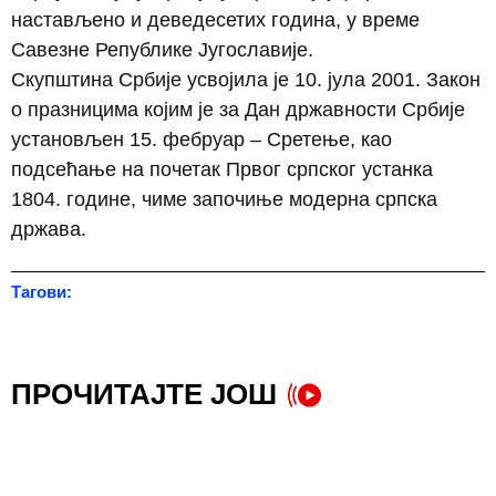
настављено и деведесетих година, у време
Савезне Републике Југославије.
Скупштина Србије усвојила је 10. јула 2001. Закон
о празницима којим је за Дан државности Србије
установљен 15. фебруар – Сретење, као
подсећање на почетак Првог српског устанка
1804. године, чиме започиње модерна српска
држава.
Тагови:
ПРОЧИТАЈТЕ ЈОШ