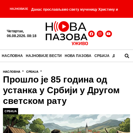
НАЈНОВИЈЕ
Данас прослављамо свету мученицу Христину и
-
преподобног Поликарпа
Догодило се на данашњи
Четвртак,
-
дан – 6. август
Дачић: На гашењу пожара у
06.08.2026. 08:18
Делиблатској пешчари ангажовани сви капацитети
НАСЛОВНА
НАЈНОВИЈЕ ВЕСТИ
НОВА ПАЗОВА
СРБИЈА
ДРУШТВО
-
-
МУП-а
Црна хроника из деветог века
Смањен
-
НАСЛОВНА
СРБИЈА
притисак воде у Старој Пазови
Вучић сутра на
Прошло је 85 година од
дочеку припадника МУП-а који су учествовали у
устанка у Србији у Другом
-
гашењу пожара у Шпанији
светском рату
СРБИЈА