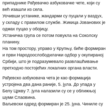
припаднике Рађевачко азбуковачке чете, који су
већ изашли из села.
Уочивши устанике, жандарми су пуцали у ваздух,
у складу с правилом службе. Жикица Јованових је
одмах пуцао у обојицу.
Устаничка група се потом повукла на Соколску
планину.
На том простору, управо у Крупњу, биће формиран
и први Народоослободилачки одбор у окупираној
Србији, што је подразумевало развлашћивање
претходно постојећих локалних органа власти.
Рађевско азбуковача чета је као формација
устројена два дана раније, 5. јула. До упада у
Белу Цркву 7. јула налазили су се у оближњој
шуми Слаовина.
Ваљевски одред формиран је 25. јуна. Чиниле су