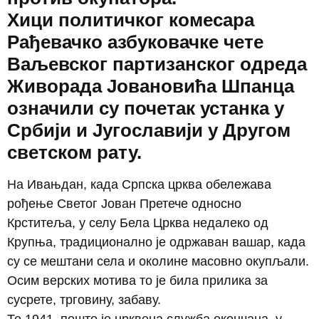
Хици политичког комесара
Рађевачко азбуковачке чете
Ваљевског партизанског одреда
Живорада Јовановића Шпанца
означили су почетак устанка у
Србији и Југославији у Другом
светском рату.
На Ивањдан, када Српска црква обележава
рођење Светог Јован Претече односно
Крститеља, у селу Бела Црква недалеко од
Крупња, традиционално је одржаван вашар, када
су се мештани села и околине масовно окупљали.
Осим верских мотива то је била прилика за
сусрете, трговину, забаву.