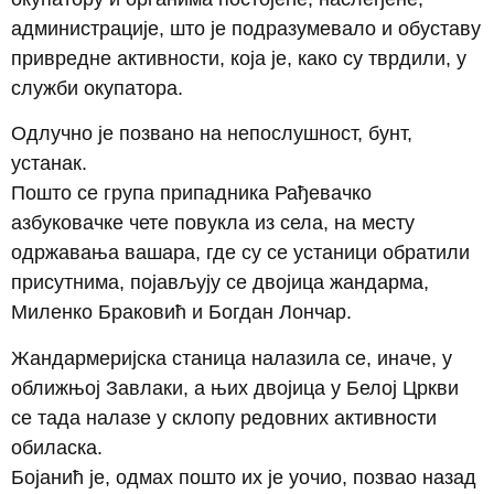
администрације, што је подразумевало и обуставу
привредне активности, која је, како су тврдили, у
служби окупатора.
Одлучно је позвано на непослушност, бунт,
устанак.
Пошто се група припадника Рађевачко
азбуковачке чете повукла из села, на месту
одржавања вашара, где су се устаници обратили
присутнима, појављују се двојица жандарма,
Миленко Браковић и Богдан Лончар.
Жандармеријска станица налазила се, иначе, у
оближњој Завлаки, а њих двојица у Белој Цркви
се тада налазе у склопу редовних активности
обиласка.
Бојанић је, одмах пошто их је уочио, позвао назад