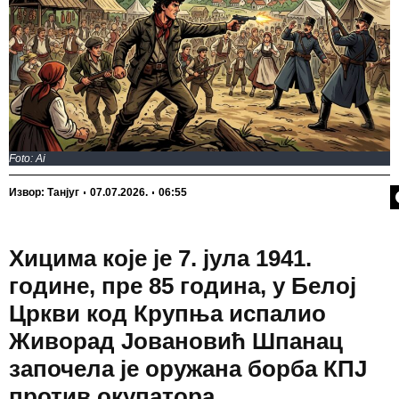
Foto: Ai
П
Извор: Танјуг
07.07.2026.
06:55
Хицима које је 7. јула 1941.
године, пре 85 година, у Белој
Цркви код Крупња испалио
Живорад Јовановић Шпанац
започела је оружана борба КПЈ
против окупатора.