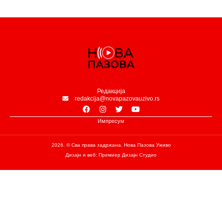
Редакција
redakcija@novapazovauzivo.rs
Импресум
2026. © Сва права задржана. Нова Пазова Уживо
Дизајн и веб: Премиер Дизајн Студио