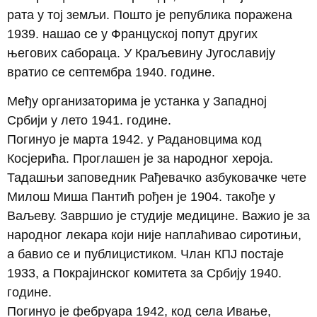
рата у тој земљи. Пошто је република поражена
1939. нашао се у Француској попут других
његових сабораца. У Краљевину Југославију
вратио се септембра 1940. године.
Међу организаторима је устанка у Западној
Србији у лето 1941. године.
Погинуо је марта 1942. у Радановцима код
Косјерића. Проглашен је за народног хероја.
Тадашњи заповедник Рађевачко азбуковачке чете
Милош Миша Пантић рођен је 1904. такође у
Ваљеву. Завршио је студије медицине. Важио је за
народног лекара који није наплаћивао сиротињи,
а бавио се и публицистиком. Члан КПЈ постаје
1933, а Покрајинског комитета за Србију 1940.
године.
Погинуо је фебруара 1942, код села Ивање,