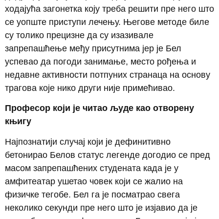
ходајућа загонетка коју треба решити пре него што
се уопште приступи лечењу. Његове методе биле
су толико прецизне да су изазивале
запрепашћење међу присутнима јер је Бел
успевао да погоди занимање, место рођења и
недавне активности потпуних странаца на основу
трагова које нико други није примећивао.
Професор који је читао људе као отворену
књигу
Најпознатији случај који је дефинитивно
бетонирао Белов статус легенде догодио се пред
масом запрепашћених студената када је у
амфитеатар ушетао човек који се жалио на
физичке тегобе.
Бел га је посматрао свега
неколико секунди пре него што је изјавио да је