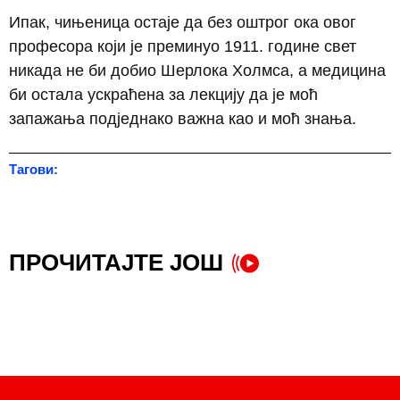
Ипак, чињеница остаје да без оштрог ока овог
професора који је преминуо 1911. године свет
никада не би добио Шерлока Холмса, а медицина
би остала ускраћена за лекцију да је моћ
запажања подједнако важна као и моћ знања.
Тагови:
Др Џозеф Бел
,
Шерлок Холмс
ПРОЧИТАЈТЕ ЈОШ