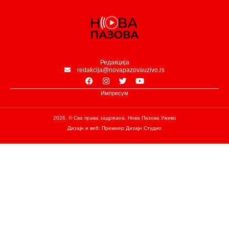
Редакција
redakcija@novapazovauzivo.rs
Импресум
2026. © Сва права задржана. Нова Пазова Уживо
Дизајн и веб: Премиер Дизајн Студио