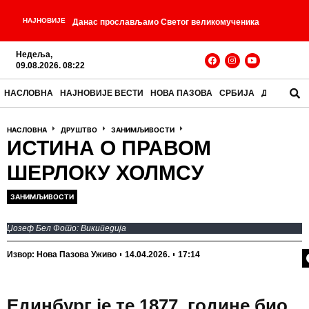
НАЈНОВИЈЕ
Данас прослављамо Светог великомученика
Пантелејмона, Светог Климента Охридског и друге
Недеља,
09.08.2026. 08:22
-
угоднике Божије
Догодило се на данашњи дан –
НАСЛОВНА
НАЈНОВИЈЕ ВЕСТИ
НОВА ПАЗОВА
СРБИЈА
ДРУШТВО
-
9. август
У Бору ухапшен младић осумњичен за
НАСЛОВНА
ДРУШТВО
ЗАНИМЉИВОСТИ
-
убиство мушкарца у Петровцу на Млави
Вучић
ИСТИНА О ПРАВОМ
ШЕРЛОКУ ХОЛМСУ
посетио Храм Преноса моштију Светог оца Николаја
-
у Белегишу
Вучић: Настављамо да улажемо у
ЗАНИМЉИВОСТИ
-
развој Старе Пазове
Избори најкасније за три
Џозеф Бел Фото: Википедија
-
П
месеца, на њима се одлучује о будућности Србије
Извор: Нова Пазова Уживо
14.04.2026.
17:14
Единбург је те 1877. године био