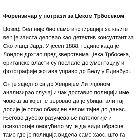
Форензичар у потрази за Џеком Трбосеком
Џозеф Бел није био само инспирација за књиге
већ је заиста деловао као детектив консултант за
Скотланд Јард. У јесен 1888. године када је
Лондон дрхтао пред зверствима Џека Трбосека,
британске власти су послале документацију и
фотографије жртава управо др Белу у Единбург.
Он је заједно са др Хенријем Литлџоном
анализирао случај и чак доставио полицији име
човека за којег је веровао да је убица, али тај
досије је остао обавијен велом тајне до данас.
Његово дубоко разумевање патологије и
психологије омогућило му је да види обрасце
тамо где је полиција видела само хаос, што га