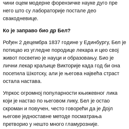
чини оцем модерне форензичке науке дуго пре
него што су лабораторије постале део
свакодневице.
Ко је заправо био др Бел?
Рођен 2 децембра 1837 године у Единбургу, Бел је
потицао из угледне породице лекара и цео свој
живот посветио је науци и образовању. Био је
лични лекар краљице Викторије када год би она
посетила Шкотску, али је његова највећа страст
остала настава.
Упркос огромној популарности књижевног лика
који је настао по његовом лику, Бел је остао
скроман и повучен, често говорећи да је Дојл
његове једноставне методе посматрања
претворио у нешто много гламурозније.