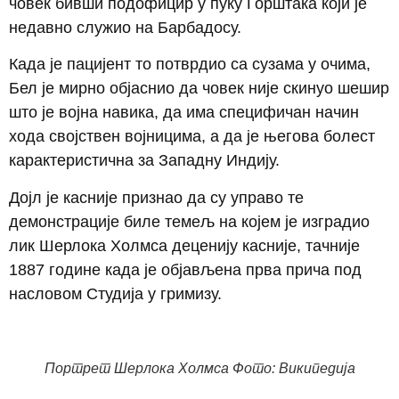
човек бивши подофицир у пуку Горштака који је
недавно служио на Барбадосу.
Када је пацијент то потврдио са сузама у очима,
Бел је мирно објаснио да човек није скинуо шешир
што је војна навика, да има специфичан начин
хода својствен војницима, а да је његова болест
карактеристична за Западну Индију.
Дојл је касније признао да су управо те
демонстрације биле темељ на којем је изградио
лик Шерлока Холмса деценију касније, тачније
1887 године када је објављена прва прича под
насловом Студија у гримизу.
Портрет Шерлока Холмса Фото: Википедија