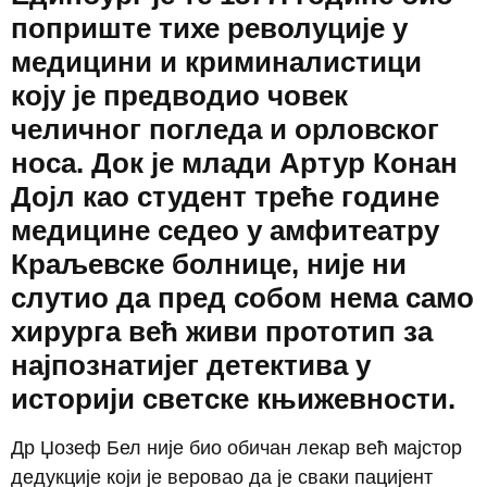
поприште тихе револуције у
медицини и криминалистици
коју је предводио човек
челичног погледа и орловског
носа. Док је млади Артур Конан
Дојл као студент треће године
медицине седео у амфитеатру
Краљевске болнице, није ни
слутио да пред собом нема само
хирурга већ живи прототип за
најпознатијег детектива у
историји светске књижевности.
Др Џозеф Бел није био обичан лекар већ мајстор
дедукције који је веровао да је сваки пацијент