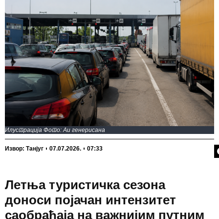
Илустрација Фото: Аи генерисана
П
Извор: Танјуг
07.07.2026.
07:33
Летња туристичка сезона
доноси појачан интензитет
саобраћаја на важнијим путним