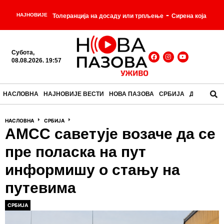
-
НАЈНОВИЈЕ
Толеранција на досаду или трпљење
Сирена која
-
је победила судбину: Естер Вилијамс
Од
Субота,
-
жвакања врбе до аспирина
Огромни сребрни
08.08.2026. 19:57
-
ваздушни брод
Мозак за доручак: јела која су
НАСЛОВНА
НАЈНОВИЈЕ ВЕСТИ
НОВА ПАЗОВА
СРБИЈА
ДРУШТВО
некада била свакодневица, а данас делују
-
НАСЛОВНА
СРБИЈА
незамисливо
Почео састанак Вучића и Зеленског
АМСС саветује возаче да се
-
у Палати Србија
пре поласка на пут
информишу о стању на
путевима
СРБИЈА