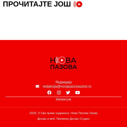
ПРОЧИТАЈТЕ ЈОШ
Редакција
redakcija@novapazovauzivo.rs
Импресум
2026. © Сва права задржана. Нова Пазова Уживо
Дизајн и веб: Премиер Дизајн Студио