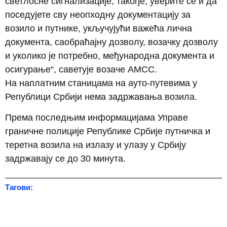
светлосне сигнализације, такође, уверите се и да
поседујете сву неопходну документацију за
возило и путнике, укључујући важећа лична
документа, саобраћајну дозволу, возачку дозволу
и уколико је потребно, међународна документа и
осигурање“, саветује возаче АМСС.
На наплатним станицама на ауто-путевима у
Републици Србији нема задржавања возила.
Према последњим информацијама Управе
граничне полиције Републике Србије путничка и
теретна возила на излазу и улазу у Србију
задржавају се до 30 минута.
Тагови: