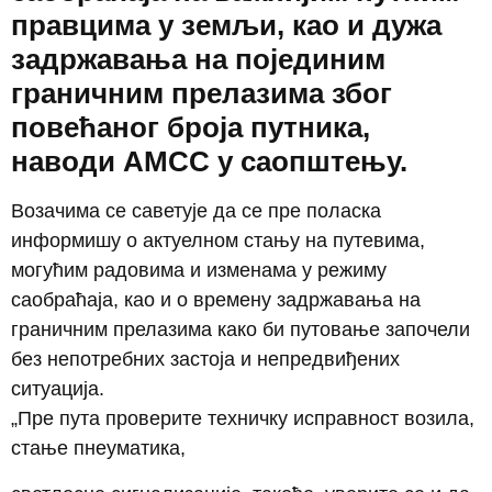
правцима у земљи, као и дужа
задржавања на појединим
граничним прелазима због
повећаног броја путника,
наводи АМСС у саопштењу.
Возачима се саветује да се пре поласка
информишу о актуелном стању на путевима,
могућим радовима и изменама у режиму
саобраћаја, као и о времену задржавања на
граничним прелазима како би путовање започели
без непотребних застоја и непредвиђених
ситуација.
„Пре пута проверите техничку исправност возила,
стање пнеуматика,