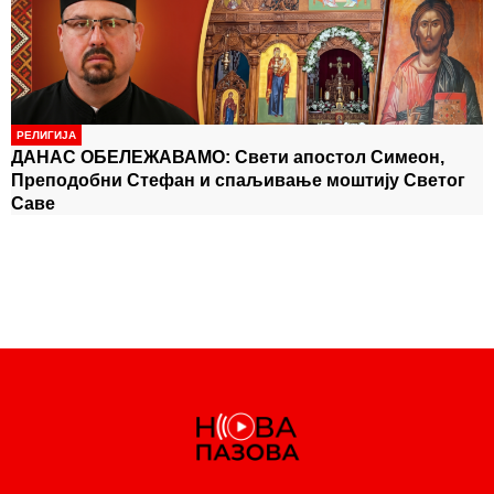
овереном картицом имају право на лечење, без
-
обзира на рок важења
РЕЛИГИЈА
ДАНАС ОБЕЛЕЖАВАМО: Свети апостол Симеон,
Преподобни Стефан и спаљивање моштију Светог
Саве